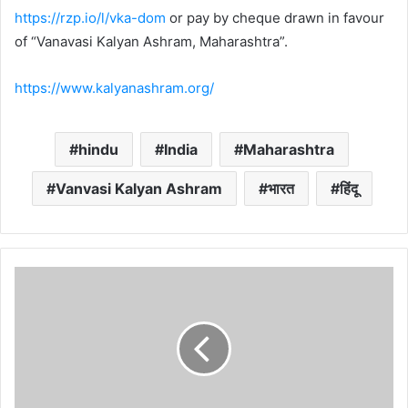
https://rzp.io/l/vka-dom
or pay by cheque drawn in favour
of “Vanavasi Kalyan Ashram, Maharashtra”.
https://www.kalyanashram.org/
hindu
India
Maharashtra
Vanvasi Kalyan Ashram
भारत
हिंदू