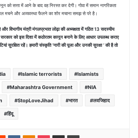
ून को सत्ता में आने के बाद वह निरस्त कर देगी। गोवा में समान नागरिकता
थलपुथल मचने और अव्यवस्था फैलने का शोर मचाना समझ से परे है।
है और विभागीय मंत्री मंगलप्रभात लोढ़ा की अध्यक्षता में गठित 13 सदस्यीय
्र सरकार को इस दिशा में कठोरतम कानून बनाने के लिए आधार उपलब्ध कराए
यां सुरक्षित रहें। हमारी संस्कृति ‘नारी की पूजा और उनकी सुरक्षा ‘ की है तो
dia
Islamic terrorists
Islamists
Maharashtra Government
NIA
n
StopLoveJihad
भारत
लवजिहाद
हिंदू
erest
Reddit
VKontakte
Odnoklassniki
Pocket
Share via Email
Print