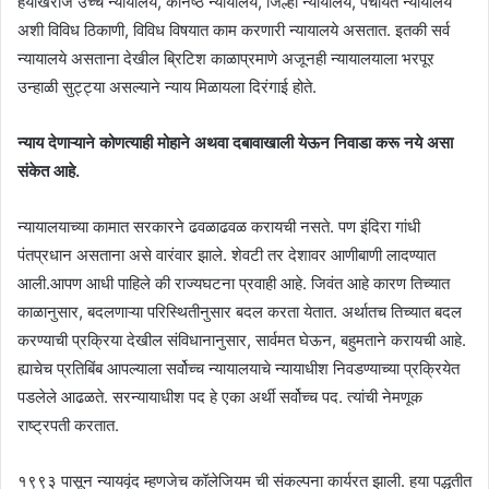
हयाखेरीज उच्च न्यायालये, कनिष्ठ न्यायालये, जिल्हा न्यायालये, पंचायत न्यायालये
अशी विविध ठिकाणी, विविध विषयात काम करणारी न्यायालये असतात. इतकी सर्व
न्यायालये असताना देखील ब्रिटिश काळाप्रमाणे अजूनही न्यायालयाला भरपूर
उन्हाळी सुट्ट्या असल्याने न्याय मिळायला दिरंगाई होते.
न्याय देणाऱ्याने कोणत्याही मोहाने अथवा दबावाखाली येऊन निवाडा करू नये असा
संकेत आहे.
न्यायालयाच्या कामात सरकारने ढवळाढवळ करायची नसते. पण इंदिरा गांधी
पंतप्रधान असताना असे वारंवार झाले. शेवटी तर देशावर आणीबाणी लादण्यात
आली.आपण आधी पाहिले की राज्यघटना प्रवाही आहे. जिवंत आहे कारण तिच्यात
काळानुसार, बदलणाऱ्या परिस्थितीनुसार बदल करता येतात. अर्थातच तिच्यात बदल
करण्याची प्रक्रिया देखील संविधानानुसार, सार्वमत घेऊन, बहुमताने करायची आहे.
ह्याचेच प्रतिबिंब आपल्याला सर्वोच्च न्यायालयाचे न्यायाधीश निवडण्याच्या प्रक्रियेत
पडलेले आढळते. सरन्यायाधीश पद हे एका अर्थी सर्वोच्च पद. त्यांची नेमणूक
राष्ट्रपती करतात.
१९९३ पासून न्यायवृंद म्हणजेच कॉलेजियम ची संकल्पना कार्यरत झाली. हया पद्धतीत