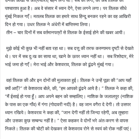
उनकी आँखों से अश्रुधाराएँ बहने लगी थी। सब को लगा, की अब तिलक को
पश्चात्ताप हुआ है। अब वे संसार में ध्यान देंगे, ऐसा लगने लगा। पर तिलक सीधे
मुंबई निकल गएँ। मतलब तिलक का हमारे साथ हिन्दू बनकर रहने का वह आखिरी
दिन हो गया। उधर तिलक ने अंधेरी में बाप्तिस्मा लिया।
तीन – चार दिनों में सब वर्तमानपत्रों से तिलक के ईसाई होने की खबर आयी।
मुझे कोई भी कुछ भी नहीं बता रहा था। सब दत्तू की तरफ करुणामय दृष्टी से देखते
थे। घर में सब दुःख का साया था, खाने के ऊपर ध्यान नहीं था। सब रिश्तेदार, मेरे
भाई जमा हो गएँ। मेरा भाई और केशवराव, तिलक को ढूंढने मुंबई गया।
वहां तिलक की और इन दोनों की मुलाकात हुई। तिलक ने उन्हें पूछा की “आप यहाँ
क्यों आएँ?” तो केशवराव बोले, की, “हम आपको ढूंढने आये है। ” तिलक ने कहा की,
“मैं ईसाई हो गया हूँ। आप अपने बहन को सम्हालिए। नाशिक के जलालपुर (नाशिक
के पास का एक गाँव) में गंगा (गोदावरी नदी) है। वह जान वगैरा दे देगी। तो उसपर
ध्यान रखिये। केशवराव ने कहा की, “जान देगी नहीं तो जिन्दा रहेगी, अब तुम्हारा
और उसका कुछ सम्बन्ध नहीं है। ” ऐसा कहकर वे दोनों भरे अंतःकरण से वापस
निकले। तिलक की चोटी को देखकर तो केशवराव रोने से स्वयं को रोक नहीं पाएं।