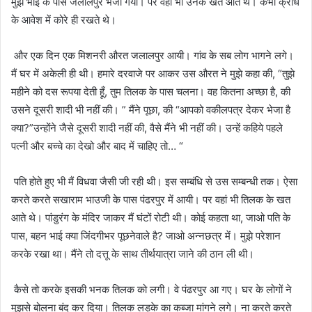
मुझे भाई के पास जलालपुर भेजा गया। पर वहां भी उनके खत आते थे। कभी क्रोध
के आवेश में कोरे ही रखते थे।
और एक दिन एक मिशनरी औरत जलालपुर आयी। गांव के सब लोग भागने लगे।
मैं घर में अकेली ही थी। हमारे दरवाजे पर आकर उस औरत ने मुझे कहा की, “तुझे
महीने को दस रूपया देती हूँ, तुम तिलक के पास चलना। वह कितना अच्छा है, की
उसने दूसरी शादी भी नहीं की। ” मैंने पूछा, की “आपको वकीलपत्र देकर भेजा है
क्या?”उन्होंने जैसे दूसरी शादी नहीं की, वैसे मैंने भी नहीं की। उन्हें कहिये पहले
पत्नी और बच्चे का देखो और बाद में चाहिए तो… “
पति होते हुए भी मैं विधवा जैसी जी रही थी। इस सम्बंधि से उस सम्बन्धी तक। ऐसा
करते करते सखाराम भाउजी के पास पंढरपुर में आयी। पर वहां भी तिलक के खत
आते थे। पांडुरंग के मंदिर जाकर मैं घंटों रोटी थी। कोई कहता था, जाओ पति के
पास, बहन भाई क्या जिंदगीभर पूछनेवाले है? जाओ अन्नछत्र में। मुझे परेशान
करके रखा था। मैंने तो दत्तू के साथ तीर्थयात्रा जाने की ठान ली थी।
कैसे तो करके इसकी भनक तिलक को लगी। वे पंढरपुर आ गए। घर के लोगों ने
मुझसे बोलना बंद कर दिया। तिलक लड़के का कब्जा मांगने लगे। ना करते करते