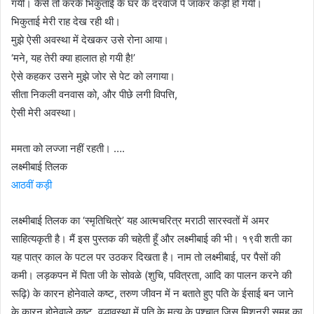
गयी। कैसे तो करके भिकुताई के घर के दरवाजे पे जाकर कड़ी हो गयी।
भिकुताई मेरी राह देख रही थी।
मुझे ऐसी अवस्था में देखकर उसे रोना आया।
‘मने, यह तेरी क्या हालात हो गयी है!’
ऐसे कहकर उसने मुझे जोर से पेट को लगाया।
सीता निकली वनवास को, और पीछे लगी विपत्ति,
ऐसी मेरी अवस्था।
ममता को लज्जा नहीं रहती। ….
लक्ष्मीबाई तिलक
आठवीं कड़ी
लक्ष्मीबाई तिलक का ‘स्मृतिचित्रे’ यह आत्मचरित्र मराठी सारस्वतों में अमर
साहित्यकृती है। मैं इस पुस्तक की चहेती हूँ और लक्ष्मीबाई की भी। १९वी शती का
यह पात्र काल के पटल पर उठकर दिखता है। नाम तो लक्ष्मीबाई, पर पैसों की
कमी। लड़कपन में पिता जी के सोवळे (शुचि, पवित्रता, आदि का पालन करने की
रूढ़ि) के कारन होनेवाले कष्ट, तरुण जीवन में न बताते हुए पति के ईसाई बन जाने
के कारन होनेवाले कष्ट, वृद्धावस्था में पति के मृत्यु के पश्चात् जिस मिशनरी समूह का