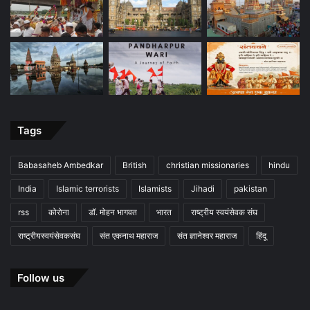
Tags
Babasaheb Ambedkar
British
christian missionaries
hindu
India
Islamic terrorists
Islamists
Jihadi
pakistan
rss
कोरोना
डॉ. मोहन भागवत
भारत
राष्ट्रीय स्वयंसेवक संघ
राष्ट्रीयस्वयंसेवकसंघ
संत एकनाथ महाराज
संत ज्ञानेश्वर महाराज
हिंदू
Follow us