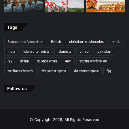
Tags
Babasaheb Ambedkar
British
christian missionaries
hindu
India
Islamic terrorists
Islamists
Jihadi
pakistan
rss
कोरोना
डॉ. मोहन भागवत
भारत
राष्ट्रीय स्वयंसेवक संघ
राष्ट्रीयस्वयंसेवकसंघ
संत एकनाथ महाराज
संत ज्ञानेश्वर महाराज
हिंदू
Follow us
© Copyright 2026, All Rights Reserved