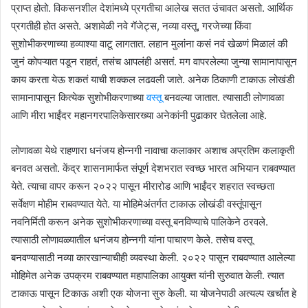
प्राप्त होतो. विकसनशील देशांमध्ये प्रगतीचा आलेख सतत उंचावत असतो. आर्थिक
प्रगतीही होत असते. अशावेळी नवे गॅजेट्स, नव्या वस्तू, गरजेच्या किंवा
सुशोभीकरणाच्या हव्याश्या वाटू लागतात. लहान मुलांना कसं नवं खेळणं मिळालं की
जुनं कोपऱ्यात पडून राहतं, तसंच आपलंही असतं. मग वापरलेल्या जुन्या सामानापासून
काय करता येऊ शकतं याची शक्कल लढवली जाते. अनेक ठिकाणी टाकाऊ लोखंडी
सामानापासून कित्येक सुशोभीकरणाच्या
वस्तू
बनवल्या जातात. त्यासाठी लोणावळा
आणि मीरा भाईंदर महानगरपालिकेसारख्या अनेकांनी पुढाकार घेतलेला आहे.
लोणावळा येथे राहणारा धनंजय होन्नगी नावाचा कलाकार अशाच अप्रतिम कलाकृती
बनवत असतो. केंद्र शासनामार्फत संपूर्ण देशभरात स्वच्छ भारत अभियान राबवण्यात
येते. त्याचा वापर करून २०२२ पासून मीरारोड आणि भाईंदर शहरात स्वच्छता
सर्वेक्षण मोहीम राबवण्यात येते. या मोहिमेअंतर्गत टाकाऊ लोखंडी वस्तूंपासून
नवनिर्मिती करून अनेक सुशोभीकरणाच्या वस्तू बनविण्याचे पालिकेने ठरवले.
त्यासाठी लोणावळ्यातील धनंजय होन्नगी यांना पाचारण केले. तसेच वस्तू
बनवण्यासाठी नव्या कारखान्याचीही व्यवस्था केली. २०२२ पासून राबवण्यात आलेल्या
मोहिमेत अनेक उपक्रम राबवण्यात महापालिका आयुक्त यांनी सुरुवात केली. त्यात
टाकाऊ पासून टिकाऊ अशी एक योजना सुरु केली. या योजनेपाठी अत्यल्प खर्चात हे