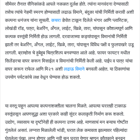
सीमेवर तैनात सैनिकांकडे आपले नकळत दुर्लक्ष होते. त्यांना मानवंदना देण्यासाठी
तसेच त्यांचे नेहमी स्मरण होण्यासाठी लढाऊ विमाने, बंदुका यांची निर्मिती करावी अशी
कल्पना धनंजय यांना सुचली.
कचरा
डेपोत टाकून दिलेले भंगार आणि प्लास्टिक,
लोखंडी रॉड, पत्रा, बेअरिंग, अँगल, लाईट, खिळे, तारा, यांपासून कौशल्यपूर्ण आणि
कल्पक वस्तूंची निर्मिती होऊ लागली. दरवाजाच्या कड्यांपासून विमानांची निर्मिती
झाली तर बेअरिंग, अँगल, लाईट, खिळे, तारा, यांपासून विविध पक्षी व फुलपाखरे उडू
लागली. ब्राम्होस चे हुबेहूब चित्रशिल्प बनवण्यात आले आहे. फायर फायटर मधील
सिलेंडरचा वापर करून मिसाईल व विमानांची निर्मिती केली आहे. पाईप व पात्र यांचा
वापर करून राफेल आणि मि२१ अशी
लढाऊ विमाने
बनवली आहेत. या ठिकाणांचा
उपयोग पर्यटकांचे लक्ष वेधून घेण्यास होऊ शकतो.
या वस्तू पाहून आपल्या कल्पनाशक्तीला चालना मिळते. आपल्या घरातही टाकाऊ
वस्तूंपासून आपणसुद्धा अशा प्रकारे काही सुंदर कलाकृती निर्माण करू शकतो.
उद्योग, व्यवसाय या दृष्टीनेही ही कल्पना उत्तम आहे. माणसाचं मन बऱ्याच गोष्टीत
गुंतलेलं असतं. लग्नात मिळालेली भांडी, घरात लेक कमावता झाल्यावर पहिल्यांदा
घेतलेला पंखा, लग्न होणार आणि नवी सून घरात येणार म्हणून कौतुकाने बनवून