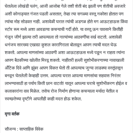
घेतलेला लोखंडी पलंग, आजी आजोबा गेले तशी शेती बंद झाली पण शेतीची अवजारे
अशी कोनाड्यात गंजत पडली असतात, तेव्हा त्या सगळ्या वस्तू नकोशा होतात पण
त्यांचा मोह सोडवत नाही. अशावेळी घरात त्यांची अडगळ होते मग आऊटहाऊस किंवा
स्टोर रूम मध्ये अशा आवडत्या कचऱ्याची गर्दी होते. या वस्तू ऊन पावसाने कितीही
गंजून जीर्ण झाल्या तरी आपल्याला तो नात्यांच्या आठवणींचा वर्ख वाटतो. अशावेळी
धनंजय सारख्या एखाद्या कुशल कारागिराला बोलावून आपण त्याची मदत घेऊ
शकतो. आपल्या माणसांच्या आठवणी अशा आऊटहाऊस मध्ये पडून न राहता त्यांना
आपण बैठकीच्या खोलीत मिरवू शकतो. नाहीतरी हल्ली सुशोभीकरणाच्या नावाखाली
अँटिक दिवे आणि झुंबर आपण विकत घेतो ती आपल्याच जुन्या लाडक्या वस्तूंपासून
बनवून घेतलेली केव्हाही उत्तम. आपल्या घरात आपल्या माणसांचा सहवास निरंतर
लाभण्यासाठी हा पर्याय किती छान वाटतो! यातून आपल्या घराचे सुशोभीकरण होईल व
कलाकारांना वाव मिळेल. तसेच रोज निर्माण होणाऱ्या कचऱ्याला मर्यादा येतील व
स्वच्छतेच्या दृष्टीने आपलीही काही मदत होऊ शकेल.
मृगा वर्तक
सौजन्य : साप्ताहिक विवेक