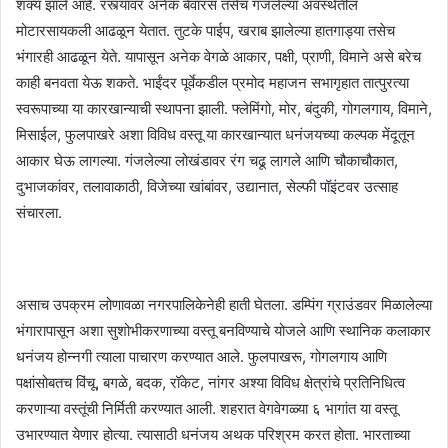
शक्य झाले आहे. रस्त्यांवर अनेक बेवारस तसेच गंजलेल्या अवस्थेतील
मोटारसायकली आढळून येतात. तुटके पाईप, खराब झालेल्या हातगाड्या तसेच
भंगारही आढळून येते. यापासून अनेक वेगळे आकार, पक्षी, प्राणी, विमाने असे बरेच
काही बनवता येऊ शकते. भाईंदर पूर्वेकडील प्रमोद महाजन सभागृहात तात्पुरत्या
स्वरूपाच्या या कारखान्याची स्थापना झाली. फ्लेमिंगो, मोर, बंदुकी, गोगलगाय, विमाने,
मिसाईल, फुलपाखरे अशा विविध वस्तू या कारखान्यात धनंजयच्या कल्पक मेंदूतून
आकार घेऊ लागल्या. गंजलेल्या लोखंडावर रंग चढू लागले आणि चौकाचौकात,
दुभाजकांवर, तलावाकाठी, विजेच्या खांबांवर, उद्यानात, सेल्फी पॉइंटवर उत्साह
संचारला.
असाच उपक्रम लोणावळा नगरपालिकेनेही हाती घेतला. डम्पिंग ग्राउंडवर मिळालेल्या
भंगारापासून अशा सुशोभीकरणाच्या वस्तू बनविण्याचे योजले आणि स्थानिक कलाकार
धनंजय होन्नगी त्याला पाचारण करण्यात आले. फुलपाखरू, गोगलगाय आणि
पक्षांसोबतच विंचू, बगळे, बदक, रॉकेट, नांगर अश्या विविध क्षेत्रांचे प्रतिनिधित्व
करणाऱ्या वस्तूंची निर्मिती करण्यात आली. शहरात वेगवेगळ्या ६ भागांत या वस्तू
उभारण्यात येणार होत्या. त्यासाठी धनंजय अथक परिश्रम करत होता. भारताच्या