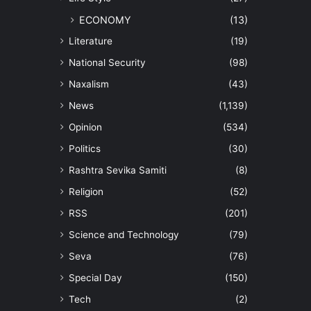
ECONOMY
(13)
Literature
(19)
National Security
(98)
Naxalism
(43)
News
(1,139)
Opinion
(534)
Politics
(30)
Rashtra Sevika Samiti
(8)
Religion
(52)
RSS
(201)
Science and Technology
(79)
Seva
(76)
Special Day
(150)
Tech
(2)