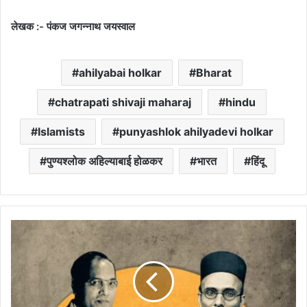
लेखक :- पंकज जगन्नाथ जयस्वाल
ahilyabai holkar
Bharat
chatrapati shivaji maharaj
hindu
Islamists
punyashlok ahilyadevi holkar
पुण्यश्लोक अहिल्याबाई होळकर
भारत
हिंदू