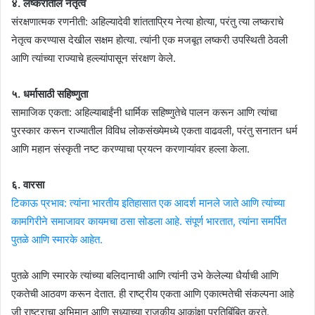
४. लष्करातील नेतृत्व
संरक्षणात्मक रणनीती: अहिल्यादेवी शांतताप्रिय नेत्या होत्या, परंतु त्या लष्कराचे
नेतृत्व करण्यास देखील सक्षम होत्या. त्यांनी एक मजबूत लष्करी उपस्थिती ठेवली
आणि त्यांच्या राज्याचे हल्ल्यांपासून संरक्षण केले.
५. धर्मासाठी सहिष्णुता
सामाजिक एकता: अहिल्याबाईंनी धार्मिक सहिष्णुतेचे पालन करून आणि त्यांचा
पुरस्कार करून राज्यातील विविध लोकसंख्येमध्ये एकता वाढवली, परंतु सनातन धर्म
आणि महान संस्कृती नष्ट करण्याचा प्रयत्न करणाऱ्यांवर हल्ला केला.
६. वारसा
टिकाऊ प्रभाव: त्यांना भारतीय इतिहासात एक आदर्श मानले जाते आणि त्यांच्या
कामगिरीने समाजावर कायमचा ठसा सोडला आहे. संपूर्ण भारतात, त्यांना समर्पित
पुतळे आणि स्मारके आहेत.
पुतळे आणि स्मारके त्यांच्या बलिदानाची आणि त्यांनी उभे केलेल्या धैर्याची आणि
एकतेची आठवण करून देतात. ही राष्ट्रीय एकता आणि एकात्मतेची संकल्पना आहे
जी राष्ट्राचा अभिमान आणि सध्याच्या राजकीय आकांक्षा प्रतिबिंबित करते.