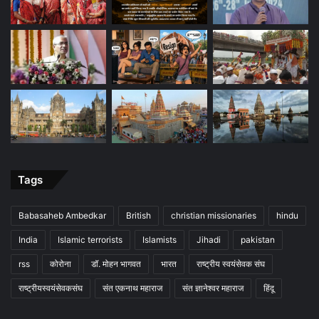
Tags
Babasaheb Ambedkar
British
christian missionaries
hindu
India
Islamic terrorists
Islamists
Jihadi
pakistan
rss
कोरोना
डॉ. मोहन भागवत
भारत
राष्ट्रीय स्वयंसेवक संघ
राष्ट्रीयस्वयंसेवकसंघ
संत एकनाथ महाराज
संत ज्ञानेश्वर महाराज
हिंदू