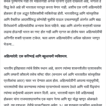
केवळ पुरुषांनीच नाही तर महिलांनीही अनेक प्रसंगी दृढता दाखवली आहे, जगाला हे
सिद्ध केले आहे की भारताला पराभूत करता येणार नाही. अशीच एक राणी अहिल्यादेवी
होळकर ही एक अद्भुत दैवीशक्तीची व्यक्तिरेखा होती. भारताविरुद्ध आणि सांस्कृतिक
आणि वैचारिक आदर्शांविरुद्ध कोणतेही चुकीचे पाऊल उचलण्यापूर्वी अंतर्गत आणि बाह्य
विरोधकांनी अहिल्यादेवींचा अभ्यास केला पाहिजे. बाह्य आणि अंतर्गत शत्रूंशी घातक
लढाया होऊनही भारत का नष्ट होत नाही आणि प्रगत का होतोय यावर अहिल्यादेवींची
अनिर्णीत शक्ती प्रकाश टाकेल. चला आपण अहिल्यादेवींना अधिक खोलवर जाणून
घेऊया…
अहिल्यादेवी: एक करिष्माई आणि बहुआयामी व्यक्तिमत्व.
भारतीय इतिहासात त्यांचे विशेष स्थान आहे, कारण त्यांच्या शासनशैलीत प्रशासकीय
आणि लष्करी कौशल्ये तसेच सॉफ्ट पॉवर (सनातन धर्म आणि भारतातील सांस्कृतिक
प्रतीकांचा आदर) यावर भर देण्यात आला होता. अहिल्यादेवींनी आपल्या मातृभूमीची,
भारतमातेची सेवा करण्याच्या त्यांच्या प्रयत्नांमध्ये सातत्य ठेवले आणि भावी पिढ्यांना
त्यांच्या कर्तृत्वाची आठवण करून दिली. आज, भारताची महान देवी अहिल्याबाई
होळकर यांना राजमाताप्रमाणेच एक महान नेत्या आणि शूर योद्धा म्हणून ओळखले
जाते. त्या दशभुजा, देवीचे प्रकटीकरण आहेत. १८ व्या शतकात प्रचलित असलेल्या