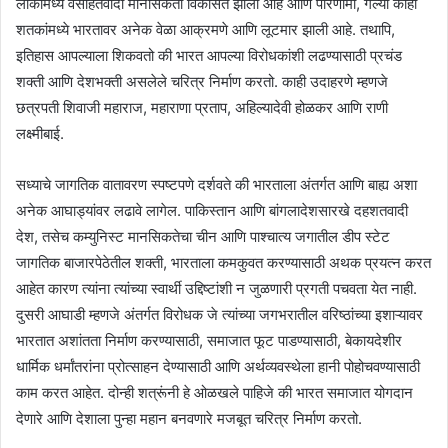
लोकांमध्ये वसाहतवादी मानसिकता विकसित झाली आहे आणि परिणामी, गेल्या काही
शतकांमध्ये भारतावर अनेक वेळा आक्रमणे आणि लूटमार झाली आहे. तथापि,
इतिहास आपल्याला शिकवतो की भारत आपल्या विरोधकांशी लढण्यासाठी प्रचंड
शक्ती आणि देशभक्ती असलेले चरित्र निर्माण करतो. काही उदाहरणे म्हणजे
छत्रपती शिवाजी महाराज, महाराणा प्रताप, अहिल्यादेवी होळकर आणि राणी
लक्ष्मीबाई.
सध्याचे जागतिक वातावरण स्पष्टपणे दर्शवते की भारताला अंतर्गत आणि बाह्य अशा
अनेक आघाड्यांवर लढावे लागेल. पाकिस्तान आणि बांगलादेशसारखे दहशतवादी
देश, तसेच कम्युनिस्ट मानसिकतेचा चीन आणि पाश्चात्य जगातील डीप स्टेट
जागतिक बाजारपेठेतील शक्ती, भारताला कमकुवत करण्यासाठी अथक प्रयत्न करत
आहेत कारण त्यांना त्यांच्या स्वार्थी उद्दिष्टांशी न जुळणारी प्रगती पचवता येत नाही.
दुसरी आघाडी म्हणजे अंतर्गत विरोधक जे त्यांच्या जगभरातील वरिष्ठांच्या इशाऱ्यावर
भारतात अशांतता निर्माण करण्यासाठी, समाजात फूट पाडण्यासाठी, बेकायदेशीर
धार्मिक धर्मांतरांना प्रोत्साहन देण्यासाठी आणि अर्थव्यवस्थेला हानी पोहोचवण्यासाठी
काम करत आहेत. दोन्ही शत्रूंनी हे ओळखले पाहिजे की भारत समाजात योगदान
देणारे आणि देशाला पुन्हा महान बनवणारे मजबूत चरित्र निर्माण करतो.