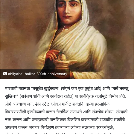
ahilyabai-holkar-300th-anniversary
भारताची महानता
“वसुधैव कुटुंबकम”
(संपूर्ण जग एक कुटुंब आहे) आणि
“सर्वे भवन्तु
सुखिनः”
(सर्वजण शांती आणि आनंदात राहोत) या सार्वत्रिक तत्वांमुळे निर्माण होते.
लोभी पाश्चात्य जग, डीप स्टेट ग्लोबल मार्केट शक्तींनी डाव्या इस्लामिक
विचारसरणीशी हातमिळवणी करून नैसर्गिक संसाधने आणि संपत्तीचे शोषण, संस्कृती
नष्ट करून आणि वसाहतवादी मानसिकता विकसित करण्यासाठी राजकीय शक्तीचे
अपहरण करून जगावर नियंत्रण ठेवण्याच्या त्यांच्या सततच्या प्रयत्नांमुळे,