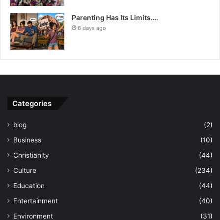
Parenting Has Its Limits….
6 days ago
Categories
blog
(2)
Business
(10)
Christianity
(44)
Culture
(234)
Education
(44)
Entertainment
(40)
Environment
(31)