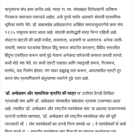
यानुसारच संघ काम करीत आहे. मात्र रा. स्व. संघाबद्दल विरोधकांनी अतिशय
गैरसमज समाजात पसरवले आहेत. असे पुरावे समोर आल्याने संघाची प्रामाणिक
भूमिका समोर येते. डॉ. बाबासाहेब आंबेडकरांना अपेक्षित समाजसुधारणेचे काम संघ
१९२५ पासूनच करत आला आहे. संघाची कार्यपद्धती मात्र भिन्न राहिली आहे.
संघटना म्हटली की काही मर्यादा, कमतरता, अडचणी या असणारच. अनेक जाती-
जमाती, समाज घटकांचा विशाल हिंदू समाज संघटीत करताना, विविध स्तरातील
हिंदूंना एकत्रित करून कार्य पुढे नेताना अनेकदा तारेवरची कसरत करावी लागते.
कधी मोठे यश येते. तर कधी त्रुटी राहतात आणि त्यातूनही समज, गैरसमज,
मतभेद, वाद निर्माण होतात. पण यावर हळूहळू मात करून, आपल्यातील त्रुटी दूर
करत संघ प्रामाणिकपणे बंधुत्वाच्या भावनेने पुढे जात आहे.
‘
डॉ. अम्बेडकर और सामाजिक क्रान्ति की यात्रा
या’ दत्तोपंत ठेंगडी लिखित
ग्रंथातही संघ आणि डॉ. आंबेडकर यांच्यातील संबंधांवर प्रकाश टाकण्यात आला
आहे. त्यातील ‘डॉ. अम्बेडकर और राष्ट्रीय स्वयंसेवक संघ’ या आठव्या प्रकरणाच्या
प्रारंभी दत्तोपंत म्हणतात, ‘डॉ. अम्बेडकर को राष्ट्रीय स्वयंसेवक संघ की पूरी
जानकारी थी । संघ स्वयंसेवकों का उनसे नित्य सम्पर्क था । वे स्वयंसेवकों से चर्चा
किया करते थे । राष्ट्रीय स्वयंसेवक संघ हिन्दुओं का संगठन करनेवाला एक