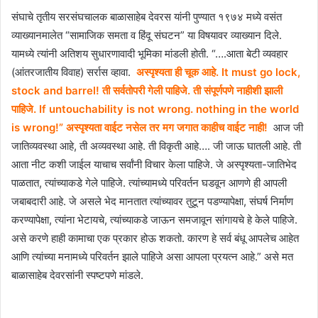
संघाचे तृतीय सरसंघचालक बाळासाहेब देवरस यांनी पुण्यात १९७४ मध्ये वसंत
व्याख्यानमालेत “सामाजिक समता व हिंदू संघटन” या विषयावर व्याख्यान दिले.
यामध्ये त्यांनी अतिशय सुधारणावादी भूमिका मांडली होती. “….आता बेटी व्यवहार
(आंतरजातीय विवाह) सर्रास व्हावा.
अस्पृश्यता ही चूक आहे. It must go lock,
stock and barrel! ती सर्वतोपरी गेली पाहिजे. ती संपूर्णपणे नाहीशी झाली
पाहिजे. If untouchability is not wrong. nothing in the world
is wrong!” अस्पृश्यता वाईट नसेल तर मग जगात काहीच वाईट नाही!
आज जी
जातिव्यवस्था आहे, ती अव्यवस्था आहे. ती विकृती आहे…. जी जाऊ घातली आहे. ती
आता नीट कशी जाईल याचाच सर्वांनी विचार केला पाहिजे. जे अस्पृश्यता-जातिभेद
पाळतात, त्यांच्याकडे गेले पाहिजे. त्यांच्यामध्ये परिवर्तन घडवून आणणे ही आपली
जबाबदारी आहे. जे असले भेद मानतात त्यांच्यावर तुटून पडण्यापेक्षा, संघर्ष निर्माण
करण्यापेक्षा, त्यांना भेटायचे, त्यांच्याकडे जाऊन समजावून सांगायचे हे केले पाहिजे.
असे करणे हाही कामाचा एक प्रकार होऊ शकतो. कारण हे सर्व बंधू आपलेच आहेत
आणि त्यांच्या मनामध्ये परिवर्तन झाले पाहिजे असा आपला प्रयत्न आहे.” असे मत
बाळासाहेब देवरसांनी स्पष्टपणे मांडले.