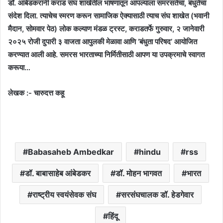
डॉ. आंबेडकरांनी कराड संघ शाखेतील भाषणातून आपल्याला समरसतेचा, बंधुतेचा
संदेश दिला. त्याचेच स्मरण करून सामाजिक ऐक्यासाठी त्याच संघ शाखेत (भवानी
मैदान, सोमवार पेठ) लोक कल्याण मंडळ ट्रस्ट, कराडतर्फे गुरुवार, २ जानेवारी
२०२५ रोजी दुपारी ३ वाजता आपुलकी मेळावा आणि ‘बंधुता परिषद’ आयोजित
करण्यात आली आहे. समरस भारताच्या निर्मितीसाठी आपण या उपक्रमाचे स्वागत
करूया…
लेखक :- चारुदत्त कहू
Babasaheb Ambedkar
hindu
rss
डॉ. बाबासाहेब आंबेडकर
डॉ. मोहन भागवत
भारत
राष्ट्रीय स्वयंसेवक संघ
सरसंघचालक डॉ. हेडगेवार
हिंदू