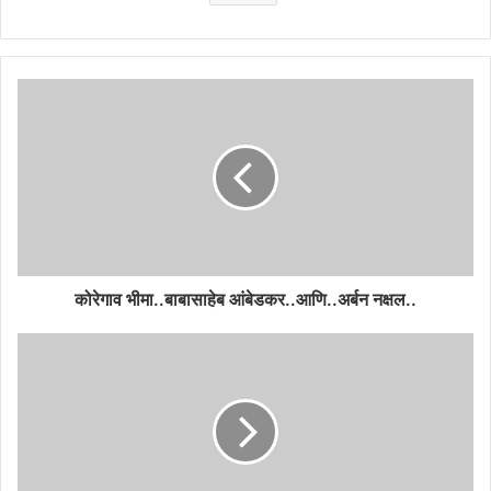
कोरेगाव भीमा..बाबासाहेब आंबेडकर..आणि..अर्बन नक्षल..