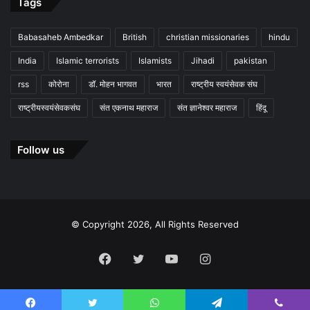
Tags
Babasaheb Ambedkar
British
christian missionaries
hindu
India
Islamic terrorists
Islamists
Jihadi
pakistan
rss
कोरोना
डॉ. मोहन भागवत
भारत
राष्ट्रीय स्वयंसेवक संघ
राष्ट्रीयस्वयंसेवकसंघ
संत एकनाथ महाराज
संत ज्ञानेश्वर महाराज
हिंदू
Follow us
© Copyright 2026, All Rights Reserved
Facebook
Twitter
YouTube
Instagram