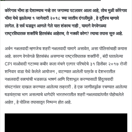
कोरेगाव भीमा हा देशाच्याच नव्हे तर जगाच्या पटलावर आला आहे, तोच मुळी कोरेगाव
भीमा येथे झालेल्या १ जानेवारी २०१८ च्या जातीय दंगलीमुळे , हे दुर्दैवच म्हणावे
लागेल. हे सर्व घडवून आणले गेले यात शंकाच नाही , यामागे वेगवेगळ्या
राष्ट्रविघातक शक्तींचे हितसंबंध आहेतच, ते नक्की कोण? त्याचा तपास सुरु आहे.
अर्बन नक्षलवादी म्हणजेच शहरी नक्षलवादी यामागे असावेत, असा पोलिसांचाही कयास
आहे. कारण वेगवेगळे हितसंबंध असणाऱ्या राष्ट्रविघातक शक्तींनी , बंदी घातलेल्या
CPI माओवादी गटाच्या कबीर कला मंचने एल्गार परिषदेचे ३१ डिसेंबर २०१७ रोजी
शनिवार वाडा येथे केलेले आयोजन , वाटण्यात आलेली पत्रके व देशभरातील
नक्षलवादी वक्त्यांची भडकाऊ भाषणं आणि दिशाभूल करण्यासाठी हिंदुत्ववादी
संघटनांवर दाखल करण्यात आलेल्या तक्रारी . हे एक जाणीवपूर्वक रचण्यात आलेल्या
षडयंत्राचा भाग असल्याचे धागेदोरे भारतभरातील शहरी नक्षलवाद्यांपर्यंत पोहोचलेले
आहेत , हे पोलिस तपासातून निष्पन्न होत आहे.