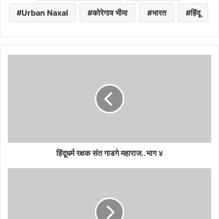
Urban Naxal
कोरेगाव भीमा
भारत
हिंदू
हिंदूधर्म रक्षक संत गाडगे महाराज..भाग ४