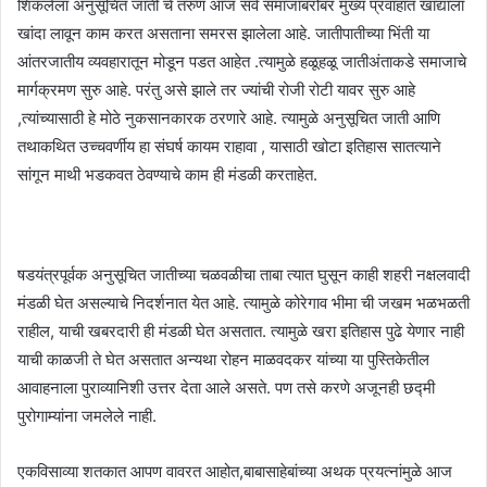
शिकलेला अनुसूचित जाती चे तरुण आज सर्व समाजाबरोबर मुख्य प्रवाहात खांद्याला
खांदा लावून काम करत असताना समरस झालेला आहे. जातीपातीच्या भिंती या
आंतरजातीय व्यवहारातून मोडून पडत आहेत .त्यामुळे हळूहळू जातीअंताकडे समाजाचे
मार्गक्रमण सुरु आहे. परंतु असे झाले तर ज्यांची रोजी रोटी यावर सुरु आहे
,त्यांच्यासाठी हे मोठे नुकसानकारक ठरणारे आहे. त्यामुळे अनुसूचित जाती आणि
तथाकथित उच्चवर्णीय हा संघर्ष कायम राहावा , यासाठी खोटा इतिहास सातत्याने
सांगून माथी भडकवत ठेवण्याचे काम ही मंडळी करताहेत.
षडयंत्रपूर्वक अनुसूचित जातीच्या चळवळीचा ताबा त्यात घुसून काही शहरी नक्षलवादी
मंडळी घेत असल्याचे निदर्शनात येत आहे. त्यामुळे कोरेगाव भीमा ची जखम भळभळती
राहील, याची खबरदारी ही मंडळी घेत असतात. त्यामुळे खरा इतिहास पुढे येणार नाही
याची काळजी ते घेत असतात अन्यथा रोहन माळवदकर यांच्या या पुस्तिकेतील
आवाहनाला पुराव्यानिशी उत्तर देता आले असते. पण तसे करणे अजूनही छद्मी
पुरोगाम्यांना जमलेले नाही.
एकविसाव्या शतकात आपण वावरत आहोत,बाबासाहेबांच्या अथक प्रयत्नांमुळे आज