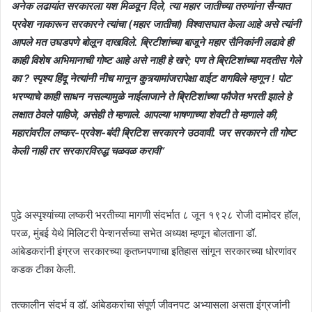
अनेक लढायांत सरकारला यश मिळवून दिले, त्या महार जातीच्या तरुणांना सैन्यात
प्रवेश नाकारून सरकारने त्यांचा (महार जातीचा) विश्वासघात केला आहे असे त्यांनी
आपले मत उघडपणे बोलून दाखविले. ब्रिटीशांच्या बाजूने महार सैनिकांनी लढावे ही
काही विशेष अभिमानाची गोष्ट आहे असे नाही हे खरे; पण ते ब्रिटिशांच्या मदतीस गेले
का ? स्पृश्य हिंदू नेत्यांनी नीच मानून कुत्र्यामांजरापेक्षा वाईट वागविले म्हणून ! पोट
भरण्याचे काही साधन नसल्यामुळे नाईलाजाने ते ब्रिटिशांच्या फौजेत भरती झाले हे
लक्षात ठेवले पाहिजे, असेही ते म्हणाले. आपल्या भाषणाच्या शेवटी ते म्हणाले की,
महारांवरील लष्कर-प्रवेश-बंदी ब्रिटिश सरकारने उठवावी. जर सरकारने ती गोष्ट
केली नाही तर सरकारविरुद्ध चळवळ करावी”
पुढे अस्पृश्यांच्या लष्करी भरतीच्या मागणी संदर्भात ८ जून १९२८ रोजी दामोदर हॉल,
परळ, मुंबई येथे मिलिटरी पेन्शनर्सच्या सभेत अध्यक्ष म्हणून बोलताना डॉ.
आंबेडकरांनी इंग्रज सरकारच्या कृतघ्नपणाचा इतिहास सांगून सरकारच्या धोरणांवर
कडक टीका केली.
तत्कालीन संदर्भ व डॉ. आंबेडकरांचा संपूर्ण जीवनपट अभ्यासला असता इंग्रजांनी