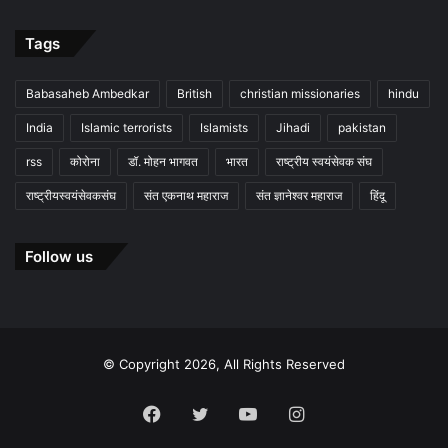
Tags
Babasaheb Ambedkar
British
christian missionaries
hindu
India
Islamic terrorists
Islamists
Jihadi
pakistan
rss
कोरोना
डॉ. मोहन भागवत
भारत
राष्ट्रीय स्वयंसेवक संघ
राष्ट्रीयस्वयंसेवकसंघ
संत एकनाथ महाराज
संत ज्ञानेश्वर महाराज
हिंदू
Follow us
© Copyright 2026, All Rights Reserved
Facebook
Twitter
YouTube
Instagram