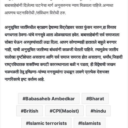
बाबासाहेबांनी दिलेल्या घटनेचा मार्ग अनुसरुनच न्याय मिळवला पाहिजे.अन्यथा
आपणच घटनाविरोधी /संविधान विरोधी ठरु.
अनुसूचित जातींमधील ब्राह्मण द्वेषाच्या विद्रोहावर सतत फुंकर मारुन,हा विस्तव
धगधगता ठेवणा-यांचे मनसुबे आता ओळखायला हवेत. बाबासाहेबांनी सर्व समाजाला
सोबत घेऊन अस्पृश्यांसाठी लढा दिला. आपण कोणाच्याही हातातले बाहुले बनणार
नाही, याची अनुसूचित जातीच्या बांधवांनी काळजी घेतली पाहिजे. त्यामुळेच जातीय
सलोखा दृष्टीक्षेपात असताना आणि सर्व समाज समरस होत असताना, धर्मांध,जिहादी
राष्ट्रविघातक शक्तींच्या कपटी कारस्थानाला बळी न पडता, ही विद्वेषाची जखम
भळभळती ठेवू इच्छिणा-यांच्या मनसुब्यांना उधळून लावणे प्रत्येक देशभक्त
नागरिकाचे इष्ट कर्तव्य आहे.
Babasaheb Ambedkar
Bharat
British
CPI(Maoist)
hindu
Islamic terrorists
Islamists