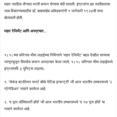
महार जातीला सैन्यात भरती करून घेण्यास बंदी घातली. इंग्रजांना ह्या जातीवादाचा
जाब विचारण्यासाठीच डॉ. बाबासाहेब आंबेडकरांनी १ जानेवारी १९२७ची सभा
बोलावली होती.
महार रेजिमेंट आणि अपप्रचार..
१८१८च्या कोरेगाव भीमा लढाईच्या निमित्ताने ‘महार रेजिमेंट’ बद्दल देखील सत्याचा
जाणूनबुजून विपर्यास करून अपप्रचार केला जातो. १८१८ कोरेगाव भीमा लढाईमध्ये
इंग्रजांतर्फे ३ युनिट्स लढल्या..
१. ‘सेकंड बटालियन फर्स्ट बॉम्बे नेटिव्ह इन्फन्ट्री’ जी आज भारतीय लष्करामध्ये ‘२
ग्रेनेडिअर’ नावाने कार्यरत आहे.
२. ‘द पूना ऑक्सिलरी हॉर्स’ जी आज भारतीय लष्करामध्ये ‘द १७ पूना हॉर्स’ या
नावाने कार्यरत आहे.