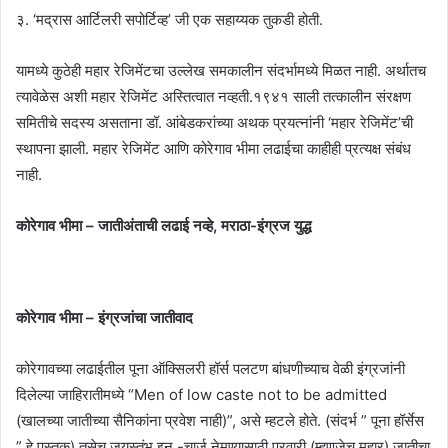
३. ‘मद्रास आर्टिलरी सपोर्टिव्ह’ जी एक सहाय्यक तुकडी होती.
यामध्ये कुठेही महार रेजिमेंटचा उल्लेख समकालीन संदर्भामध्ये मिळत नाही. अर्थातच
त्यावेळेस अशी महार रेजिमेंट अस्तित्वात नव्हती.१९४१ साली तत्कालीन संरक्षण
समितीचे सदस्य असताना डॉ. आंबेडकरांच्या अथक प्रयत्नांनी ‘महार रेजिमेंट’ची
स्थापना झाली. महार रेजिमेंट आणि कोरेगाव भीमा लढाईचा काहीही प्रत्यक्ष संबंध
नाही.
कोरेगाव भीमा – जातीअंताची लढाई नव्हे, मराठा-इंग्रज युद्ध
कोरेगाव भीमा – इंग्रजांचा जातीवाद
कोरेगावच्या लढाईतील पूना ऑक्सिलरी हॉर्स पलटण बांधणीच्याच वेळी इंग्रजांनी
दिलेल्या जाहिरातीमध्ये “Men of low caste not to be admitted
(खालच्या जातीच्या सैनिकांना प्रवेश नाही)”, असे म्हटले होते. (संदर्भ ” पूना हॉर्सेस
” हे पुस्तक) तसेच जयस्तंभ इन -चार्ज नेमण्यासाठी परवारी (म्हणजेच महार) जातीचा