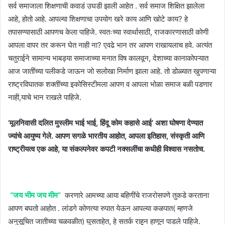
सर्व समाजाला शिक्षणाची कवाडं उघडी झाली आहेत . सर्व समाज शिक्षित झालेला
आहे, होतो आहे. आपल्या शिक्षणाचा उपयोग खरे काय आणि खोटे काय? हे
तपासण्यासाठी आपणच केला पाहिजे. स्वतःच्या स्वार्थासाठी, राजकारणासाठी कोणी
आपला वापर तर करून घेत नाही ना? एवढे भान तर आपण राखायलाच हवे. अत्यंत
चतुराईने सामान्य भाबड्या समाजाच्या मनात विष कालवून, देशाच्या कानाकोपऱ्यात
आज जातींच्या पलीकडे जाऊन जो सलोखा निर्माण झाला आहे. तो डोळ्यात खुपणाऱ्या
राष्ट्रविघातक शक्तींच्या इकोसिस्टीमला आपण व आपला भोळा समाज बळी पडणार
नाही,याचे भान राखले पाहिजे.
‘मूलनिवासी दलित मुस्लीम भाई भाई, हिंदू कोम कहासे आई’ अशा घोषणा देण्यात
ज्यांचे आयुष्य गेले. आपण सगळे भारतीय आहोत, आपला इतिहास, संस्कृती आणि
राष्ट्रीयत्व एक आहे, या संकल्पनेवर कपटी नक्सलींचा कधीही विश्वास नसतोच.
“जय भीम जय मीम”
करणारे आमच्या आया बहिणींचे राजरोसपणे तुकडे करताना
आपण बघतो आहोत . लांडगे कोणत्या रुपात येऊन आपल्या कळपात( म्हणजे
अनुसूचित जातीच्या चळवळीत) घुसताहेत, हे सतर्क राहून हाणून पाडले पाहिजे.