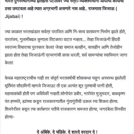
भारत पुनरुत्थानाच्या इतिहास पटलावर ज्या स्त्री-व्यक्तिमत्वांनी आपल्या कार्याचा
ठसा उमटवला आहे त्यात अग्रभागी असणारे नाव आहे.. राजमाता जिजाऊ (
Jijabai
)
!
ज्या काळात भरतखंडात सर्वत्र पराजित आणि निःसत्व वातावरण निर्माण झाले होते,
पारतंत्र्य, गुलामीबद्दल कुणाला तिटकारा वाटत नव्हता… तेव्हा जिजाऊंनी हिंदवी
स्वराज्य विचाराचा पुरस्कार केला! जेव्हा समाज बलहीन, सत्वहीन आणि तेजोहीन
झाला होता तेव्हा जिजाऊंनी प्रयत्नांची कास धरली, सर्व सामन्यांचा स्वाभिमान जागा
केला!
केवळ महाराष्ट्राचीच नाही तर संपूर्ण भरतवर्षाची शोककथा पाहून अस्वस्थ झालेली
मूर्तिमंत सौदामिनी म्हणजे जिजाऊ! ती एक अत्यंत शूर पुरुषाची पत्नी होती,
महत्वाकांक्षी होती पण अविवेकी नव्हती.सोनोपंत डबीर, नारोपंत मुजुमदार, बाळकृष्ण
पंत हणमंते, ह्यांच्या कडून राजकारणातील गुंतागुंतीची उकल त्या शिकत होत्या.
शिवनेरीवर बसून त्या कर्तबगार पतीचे राजकारण समजत होत्या, जगदंबेला विनवीत
होत्या-
दे अंबिके, दे चंडिके, दे शारदे वरदान दे !