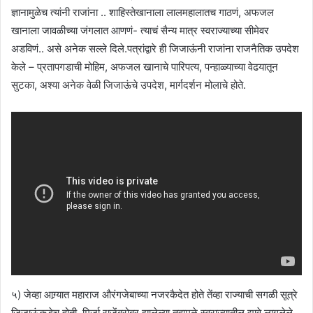
ज्ञानामुळेच त्यांनी राजांना .. शाहिस्तेखानाला लालमहालातच गाठणं, अफजल
खानाला जावळीच्या जंगलात आणणं- त्याचं सैन्य मात्र स्वराज्याच्या सीमेवर
अडविणं.. असे अनेक सल्ले दिले.पत्रांद्वारे ही जिजाऊंनी राजांना राजनैतिक उपदेश
केले – प्रतापगडाची मोहिम, अफजल खानाचे पारिपत्य, पन्हाळ्याच्या वेढयातून
सुटका, अश्या अनेक वेळी जिजाऊंचे उपदेश, मार्गदर्शन मोलाचे होते.
५) जेव्हा आग्र्यात महाराज औरंगजेबाच्या नजरकैदेत होते तेंव्हा राज्याची सगळी सूत्रे
जिजाऊंकडेच होती. मिर्जा राजेंबरोबर झालेल्या तहामुळे स्वराज्यातील द्यावे लागलेले