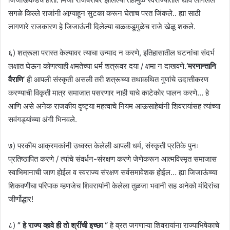
सगळे किल्ले राजांनी आग्र्याहून सुटका करून घेताच परत जिंकले.. ह्या साठी
लागणारे राजकारण हे जिजाऊंनी दिलेल्या बाळकडूमुळेच राजे खेळू शकले.
६) शत्रूला परास्त केल्यावर त्याचा उन्माद न करणे, इतिहासातील घटनांचा संदर्भ
लक्षात घेऊन कोणत्याही क्षमतेच्या धर्म शत्रूवर दया / क्षमा न दाखवणे.
‘मरणान्तानि
वैराणि’
ही आपली संस्कृती असली तरी शत्रूच्या तथाकथित गुणांचे उदात्तीकरण
करण्याची विकृती मात्र समाजात पसरणार नाही याचे काटेकोर पालन करणे… हे
आणि असे अनेक राजकीय दृष्ट्या महत्वाचे नियम आऊसाहेबांनी शिवरायांसह त्यांच्या
सवंगड्यांच्या अंगी भिनवले.
७) परकीय आक्रमकांनी उध्वस्त केलेली आपली धर्म, संस्कृती प्रतिके पुनः
प्रतिष्ठापित करणे / त्यांचे संवर्धन-संरक्षण करणे जेणेकरून आत्मविस्मृत समाजास
स्वाभिमानाची जाण होईल व स्वराज्य संरक्षण सर्वसमावेशक होईल… ह्या जिजाऊंच्या
शिकवणीचा परिपाक म्हणजेच शिवरायांनी केलेला तुळजा भवानी सह अनेको मंदिरांचा
जीर्णोद्धार!
८)
” हे राज्य व्हावे ही तो श्रींची इच्छा “
हे व्रत जगणाऱ्या शिवरायांना राज्याभिषेकाचे