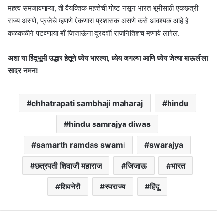
महत्व समजावणाऱ्या, ती वैयक्तिक महत्तेची गोष्ट नसून भारत भूमीसाठी एकछत्री
राज्य असणे, प्रजेचे म्हणणे ऐकणारा प्रशासक असणे कसे आवश्यक आहे हे
कळकळीने पटवणार्‍या माँ जिजाऊंना दूरदर्शी राजनितिज्ञच म्हणावे लागेल.
अशा या हिंदूभूमी उद्धार हेतूने ध्येय भारल्या, ध्येय जगल्या आणि ध्येय जेत्या माऊलीला
सादर नमन!
chhatrapati sambhaji maharaj
hindu
hindu samrajya diwas
samarth ramdas swami
swarajya
छत्रपती शिवाजी महाराज
जिजाऊ
भारत
शिवनेरी
स्वराज्य
हिंदू