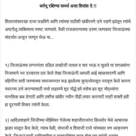
धर्मभू रक्षिण्या समर्थ असा शिवांश दे !!
शिवरायांसारखा राजा घडविणे आणि त्यांच्या पाठीशी खंबीरपणे उभे राहणे ह्यांतून त्यांचे
अष्टपैलू व्यक्तिमत्व स्पष्ट जाणवते. पैकी राजकारणाच्या उत्तम जाणकार जिजाऊंच्या
संदर्भात अजून जाणून घेऊ या…
१) जिजाऊंच्या लग्नानंतर वडिल लखोजी जाधव व चार भाऊ व चुलते या सगळ्यांना
निजामाने भर दरबारात ठार केले तेव्हा जिजाऊंनी आपली आई म्हाळसाराणी आणि
वहिनींना सती जाण्याच्या समाजमनात रूढ झालेल्या कुप्रथेपासून परावृत्त केले कारण
स्वराज्य उभे करण्यासाठी जसे लढवय्ये शूर योद्धे हवे तसेच ह्या शूर योद्ध्यांना
मानसिक बळ देणारी आणि तशीच खंबीर नवीन पीढी तयार करणारी स्त्री शक्ती हवी
हा दूरगामी विचार त्यांनी केला.
२) आदिलशहाने जिंजीच्या मोहिमेवर गेलेल्या शहाजीराजांना किल्लोर येथे आचानक
झडप घालून कैद केले, त्याच वेळी, संभाजी व शिवाजी राजे यांच्यावर पण आक्रमण
केले. जिजाऊंसाठी आणिबाणीचा व सत्वपरीक्षेचा काळ होता पण त्यांनी अत्यंत