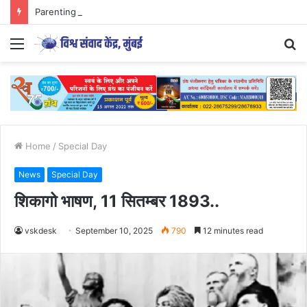
Parenting Has Its Limits….
Menu
S
fo
Home
/
Special Day
News
Special Day
शिकागो भाषण, 11 सितम्बर 1893..
vskdesk
September 10, 2025
790
12 minutes read