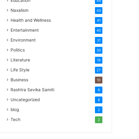
Education
44
Naxalism
43
Health and Wellness
41
Entertainment
40
Environment
31
Politics
30
Literature
19
Life Style
27
Business
10
Rashtra Sevika Samiti
8
Uncategorized
8
blog
2
Tech
2