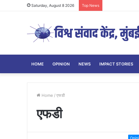
Saturday, August 8 2026
Top News
HOME
OPINION
NEWS
IMPACT STORIES
Home
/
एफडी
एफडी
Opin