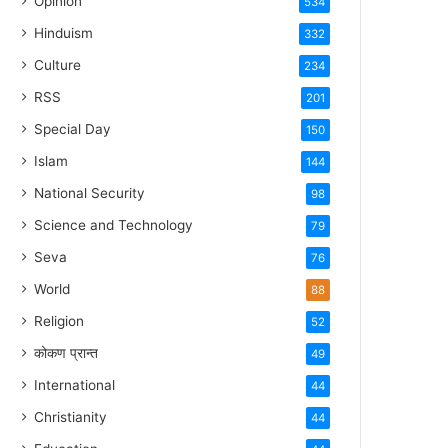
Opinion
534
Hinduism
332
Culture
234
RSS
201
Special Day
150
Islam
144
National Security
98
Science and Technology
79
Seva
76
World
88
Religion
52
कोकण प्रान्त
49
International
44
Christianity
44