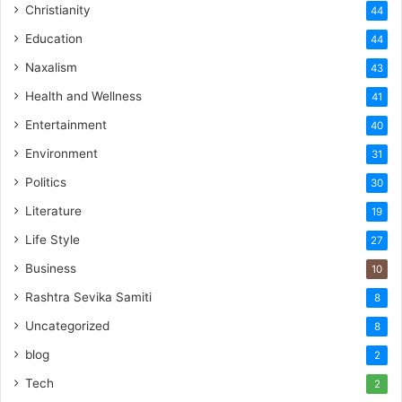
Christianity
44
Education
44
Naxalism
43
Health and Wellness
41
Entertainment
40
Environment
31
Politics
30
Literature
19
Life Style
27
Business
10
Rashtra Sevika Samiti
8
Uncategorized
8
blog
2
Tech
2