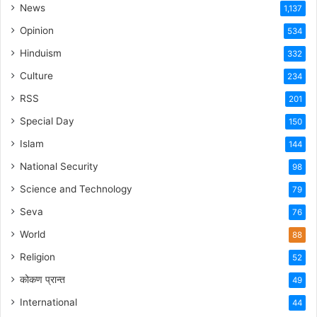
News
1,137
Opinion
534
Hinduism
332
Culture
234
RSS
201
Special Day
150
Islam
144
National Security
98
Science and Technology
79
Seva
76
World
88
Religion
52
कोकण प्रान्त
49
International
44