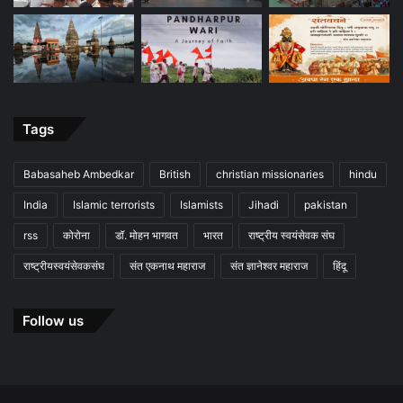
Tags
Babasaheb Ambedkar
British
christian missionaries
hindu
India
Islamic terrorists
Islamists
Jihadi
pakistan
rss
कोरोना
डॉ. मोहन भागवत
भारत
राष्ट्रीय स्वयंसेवक संघ
राष्ट्रीयस्वयंसेवकसंघ
संत एकनाथ महाराज
संत ज्ञानेश्वर महाराज
हिंदू
Follow us