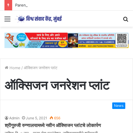
Parenting Has Its Limits….
Menu
S
fo
Home
/
ऑक्सिजन जनरेशन प्लांट
ऑक्सिजन जनरेशन प्लांट
News
Admin
June 5, 2021
656
श्रीगुरुजी रुग्णालयामध्ये नवीन ऑक्सिजन प्लांटचे लोकार्पण
नाशिक दि. ५ जून – मानव सेवा फाउंडेशन, नाशिकच्यावतीने श्रीगुरुजी