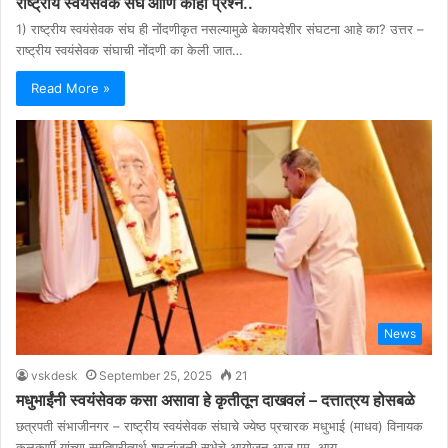
राष्ट्रीय स्वयंसेवक संघ आणि काही प्रश्न..
1) राष्ट्रीय स्वयंसेवक संघ ही नोंदणीकृत नसल्यामुळे बेकायदेशीर संघटना आहे का? उत्तर –
राष्ट्रीय स्वयंसेवक संघाची नोंदणी का केली जात…
Read More »
News
vskdesk
September 25, 2025
21
मधुभाईंनी स्वयंसेवक कसा असावा हे कृतीतून दाखवलं – दत्तात्रय होसबळे
छत्रपती संभाजीनगर – राष्ट्रीय स्वयंसेवक संघाचे ज्येष्ठ प्रचारक मधुभाई (माधव) विनायक
कुलकर्णी यांच्या स्मृतिप्रीत्यर्थ श्रद्धांजली सभेचे आयोजन आज एम. आय.…