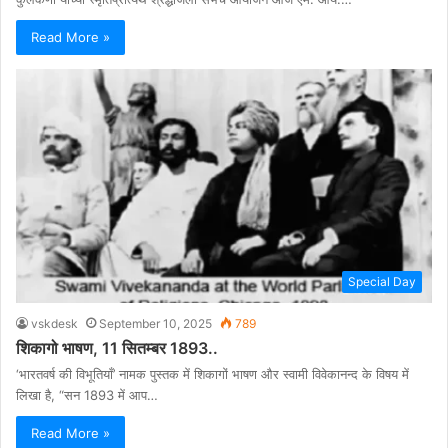
Read More »
Special Day
vskdesk
September 10, 2025
789
शिकागो भाषण, 11 सितम्बर 1893..
‘भारतवर्ष की विभूतियाँ’ नामक पुस्तक में शिकागों भाषण और स्वामी विवेकानन्द के विषय में
लिखा है, “सन 1893 में आप…
Read More »