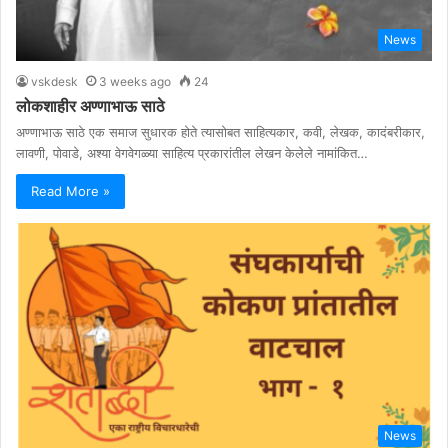
News
vskdesk
3 weeks ago
24
लोकशाहीर अण्णाभाऊ साठे
अण्णाभाऊ साठे एक समाज सुधारक होते त्यासोबत साहित्यकार, कवी, लेखक, कादंबरीकार,
लावणी, पोवाडे, अश्या वेगवेगळ्या साहित्य प्रकारांतील लेखन केलेले नामांकित…
Read More »
News