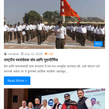
RSS
vskdesk
July 10, 2025
128
राष्ट्रीय स्वयंसेवक संघ आणि गुरूपौर्णिमा
देश आणि समाजासाठी काम करताना ते तन-मन-धनपूर्वक करायला हवे. असे संघटन उभे
करायचे असेल तर ते कुणाच्या आर्थिक मदतीवर अवलंबून…
Read More »