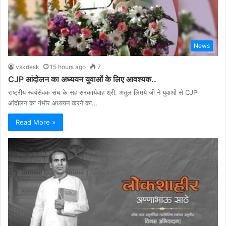
News
vskdesk
15 hours ago
7
CJP आंदोलन का अध्ययन युवाओं के लिए आवश्यक..
राष्ट्रीय स्वयंसेवक संघ के सह सरकार्यवाह श्री. अतुल लिमये जी ने युवाओं से CJP
आंदोलन का गंभीर अध्ययन करने का…
Read More »