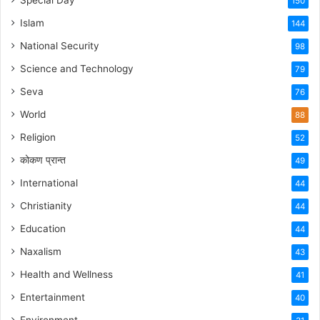
Special Day
150
Islam
144
National Security
98
Science and Technology
79
Seva
76
World
88
Religion
52
कोकण प्रान्त
49
International
44
Christianity
44
Education
44
Naxalism
43
Health and Wellness
41
Entertainment
40