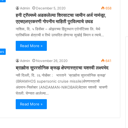
Admin
December 5, 2020
658
हनी ट्रॅपमध्ये अडकलेल्या शिरसाटचा जामीन अर्ज नामंजूर,
एएचएलप्रकरणी गोपनीय माहिती पुरविल्याचे उघड
नाशिक, दि. ५ डिसेंबर – ओझरच्या हिंदुस्थान एरोनॉटिक्स लि. येथे
प्रतिबंधिक क्षेत्राची व तिथे उत्पादित होणाऱ्या सुखोई विमान व त्याचे…
Read More »
ws
Admin
November 26, 2020
641
ब्राह्मोस सुपरसोनिक क्रूझ क्षेपणास्त्राचा यशस्वी लक्ष्यभेद
नवी दिल्ली, दि. २६ नोव्हेंबर : भारताने ‘ब्राह्मोस सुपरसोनिक क्रूझ’
(BRAMHOS supersonic cruise missile)क्षेपणास्त्राची
अंदमान-निकोबार (ANDAMAN-NIKOBAR)बेटावर यशस्वी चाचणी
घेतली. घेण्यात आलेल्या…
Read More »