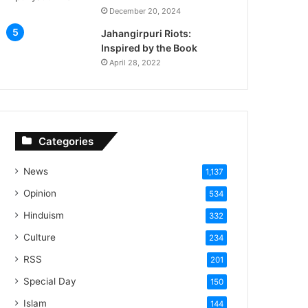
December 20, 2024
Jahangirpuri Riots:
Inspired by the Book
April 28, 2022
Categories
News
1,137
Opinion
534
Hinduism
332
Culture
234
RSS
201
Special Day
150
Islam
144