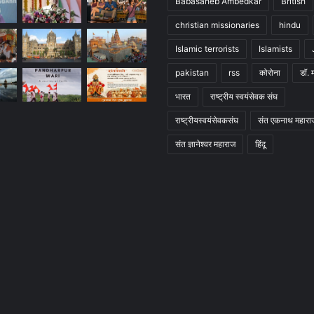
Babasaheb Ambedkar
British
christian missionaries
hindu
Islamic terrorists
Islamists
pakistan
rss
कोरोना
डॉ. 
भारत
राष्ट्रीय स्वयंसेवक संघ
राष्ट्रीयस्वयंसेवकसंघ
संत एकनाथ महारा
संत ज्ञानेश्वर महाराज
हिंदू