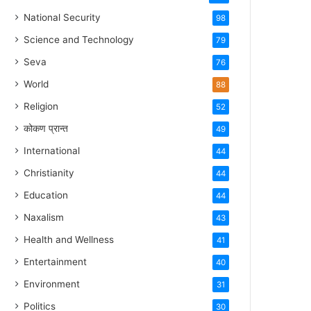
National Security
98
Science and Technology
79
Seva
76
World
88
Religion
52
कोकण प्रान्त
49
International
44
Christianity
44
Education
44
Naxalism
43
Health and Wellness
41
Entertainment
40
Environment
31
Politics
30