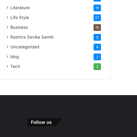
Literature
19
Life Style
27
Business
10
Rashtra Sevika Samiti
8
Uncategorized
8
blog
2
Tech
2
Follow us