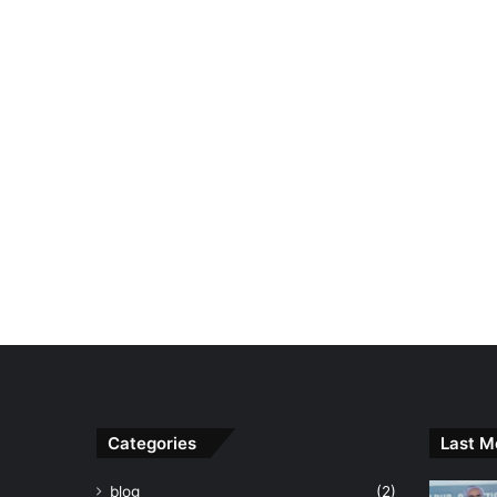
Categories
Last M
blog
(2)