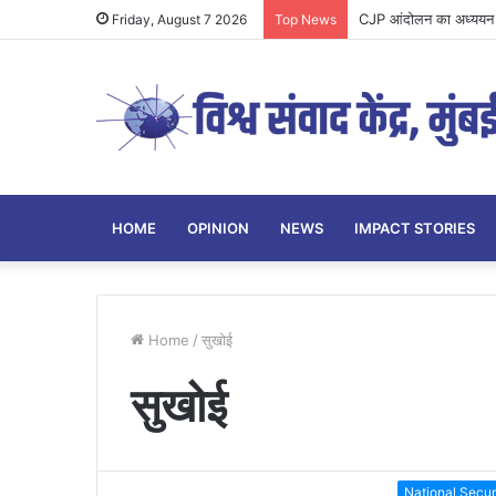
Parenting Has Its L
Friday, August 7 2026
Top News
HOME
OPINION
NEWS
IMPACT STORIES
Home
/
सुखोई
सुखोई
National Secur