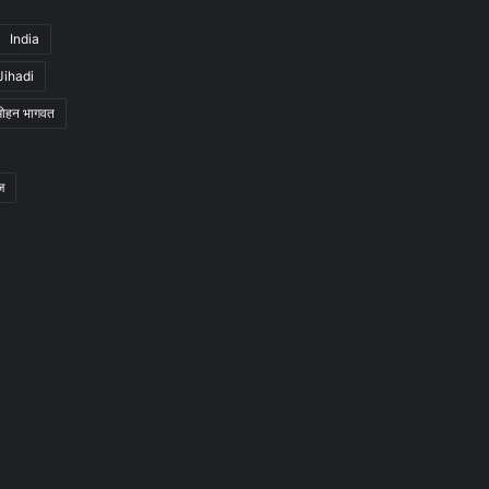
India
Jihadi
मोहन भागवत
ज