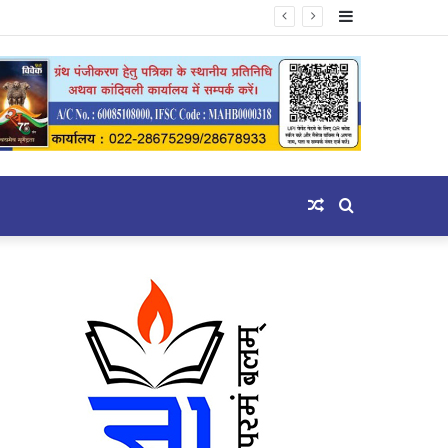
Sidebar
Random
Search
Article
for