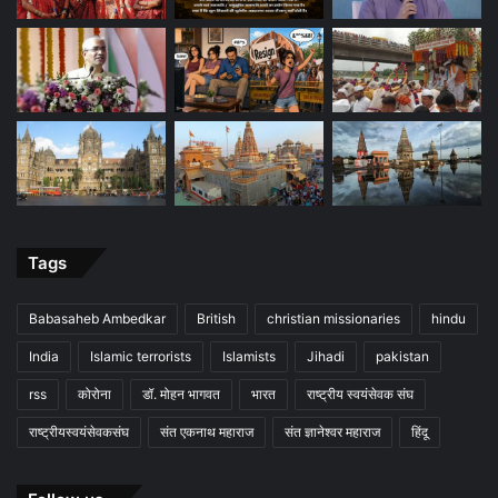
Tags
Babasaheb Ambedkar
British
christian missionaries
hindu
India
Islamic terrorists
Islamists
Jihadi
pakistan
rss
कोरोना
डॉ. मोहन भागवत
भारत
राष्ट्रीय स्वयंसेवक संघ
राष्ट्रीयस्वयंसेवकसंघ
संत एकनाथ महाराज
संत ज्ञानेश्वर महाराज
हिंदू