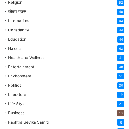
Religion
52
कोकण प्रान्त
49
International
44
Christianity
44
Education
44
Naxalism
43
Health and Wellness
41
Entertainment
40
Environment
31
Politics
30
Literature
19
Life Style
27
Business
10
Rashtra Sevika Samiti
8