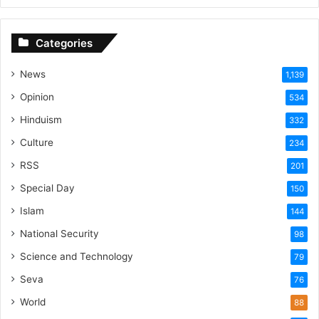
Categories
News
1,139
Opinion
534
Hinduism
332
Culture
234
RSS
201
Special Day
150
Islam
144
National Security
98
Science and Technology
79
Seva
76
World
88