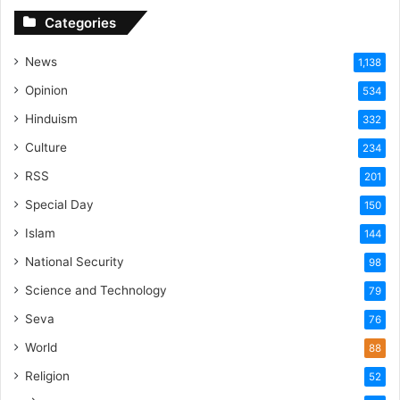
Categories
News
1,138
Opinion
534
Hinduism
332
Culture
234
RSS
201
Special Day
150
Islam
144
National Security
98
Science and Technology
79
Seva
76
World
88
Religion
52