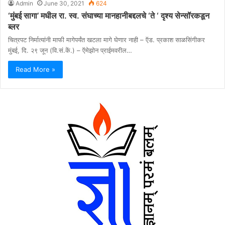
Admin
June 30, 2021
624
‘मुंबई सागा’ मधील रा. स्व. संघाच्या मानहानीबद्दलचे ‘ते ‘ दृश्य सेन्सॉरकडून
ब्लर
चित्रपट निर्मात्यांनी माफी मागेपर्यंत खटला मागे घेणार नाही – ऍड. प्रकाश साळसिंगीकर
मुंबई, दि. २९ जून (वि.सं.कें.) – ऍमेझोन प्राईमवरील…
Read More »