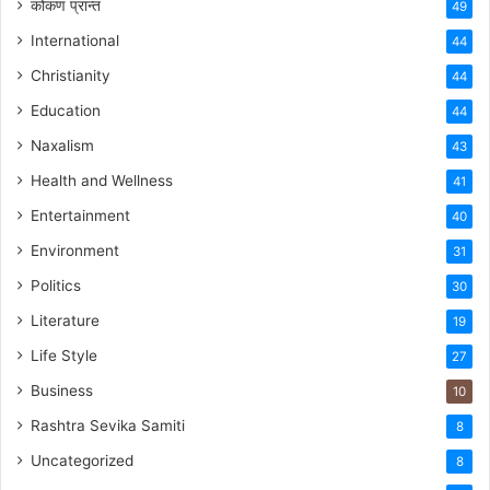
कोकण प्रान्त
49
International
44
Christianity
44
Education
44
Naxalism
43
Health and Wellness
41
Entertainment
40
Environment
31
Politics
30
Literature
19
Life Style
27
Business
10
Rashtra Sevika Samiti
8
Uncategorized
8