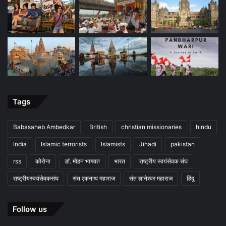
Tags
Babasaheb Ambedkar
British
christian missionaries
hindu
India
Islamic terrorists
Islamists
Jihadi
pakistan
rss
कोरोना
डॉ. मोहन भागवत
भारत
राष्ट्रीय स्वयंसेवक संघ
राष्ट्रीयस्वयंसेवकसंघ
संत एकनाथ महाराज
संत ज्ञानेश्वर महाराज
हिंदू
Follow us