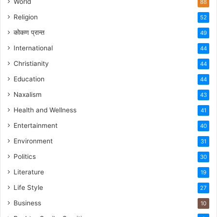
World
88
Religion
52
कोकण प्रान्त
49
International
44
Christianity
44
Education
44
Naxalism
43
Health and Wellness
41
Entertainment
40
Environment
31
Politics
30
Literature
19
Life Style
27
Business
10