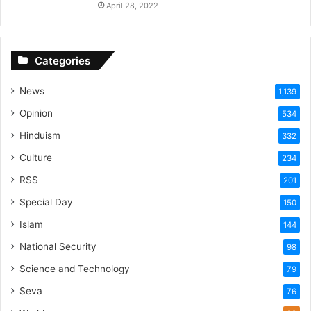
April 28, 2022
Categories
News
1,139
Opinion
534
Hinduism
332
Culture
234
RSS
201
Special Day
150
Islam
144
National Security
98
Science and Technology
79
Seva
76