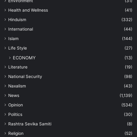
Environment
(31)
Health and Wellness
(41)
Hinduism
(332)
International
(44)
Islam
(144)
Life Style
(27)
ECONOMY
(13)
Literature
(19)
National Security
(98)
Naxalism
(43)
News
(1,139)
Opinion
(534)
Politics
(30)
Rashtra Sevika Samiti
(8)
Religion
(52)