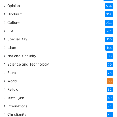
Opinion
534
Hinduism
332
Culture
234
RSS
201
Special Day
150
Islam
144
National Security
98
Science and Technology
79
Seva
76
World
88
Religion
52
कोकण प्रान्त
49
International
44
Christianity
44