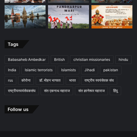
Tags
Babasaheb Ambedkar
British
christian missionaries
hindu
India
Islamic terrorists
Islamists
Jihadi
pakistan
rss
कोरोना
डॉ. मोहन भागवत
भारत
राष्ट्रीय स्वयंसेवक संघ
राष्ट्रीयस्वयंसेवकसंघ
संत एकनाथ महाराज
संत ज्ञानेश्वर महाराज
हिंदू
Follow us