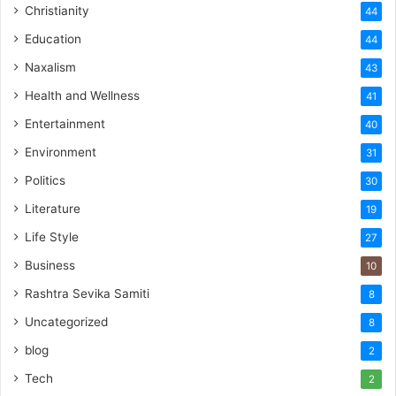
Christianity
44
Education
44
Naxalism
43
Health and Wellness
41
Entertainment
40
Environment
31
Politics
30
Literature
19
Life Style
27
Business
10
Rashtra Sevika Samiti
8
Uncategorized
8
blog
2
Tech
2