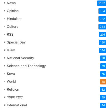
News
1,137
Opinion
534
Hinduism
332
Culture
234
RSS
201
Special Day
150
Islam
144
National Security
98
Science and Technology
79
Seva
76
World
88
Religion
52
कोकण प्रान्त
49
International
44