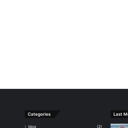
Categories
Last M
blog
(2)