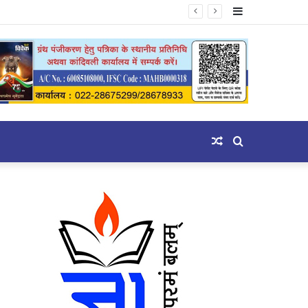
Sidebar
Random
Search
Article
for