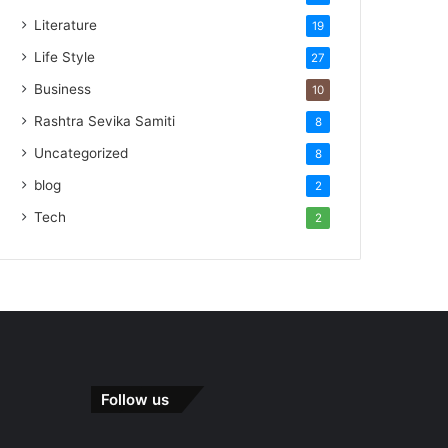
Literature
19
Life Style
27
Business
10
Rashtra Sevika Samiti
8
Uncategorized
8
blog
2
Tech
2
Follow us