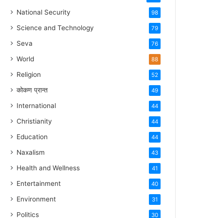
National Security
98
Science and Technology
79
Seva
76
World
88
Religion
52
कोकण प्रान्त
49
International
44
Christianity
44
Education
44
Naxalism
43
Health and Wellness
41
Entertainment
40
Environment
31
Politics
30