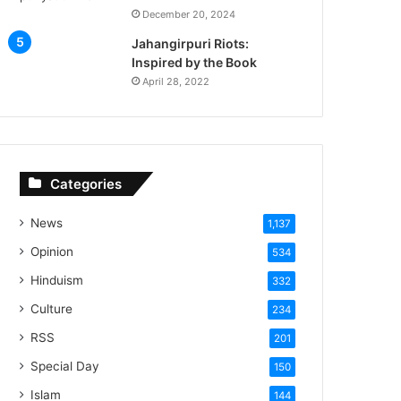
December 20, 2024
Jahangirpuri Riots:
Inspired by the Book
April 28, 2022
Categories
News
1,137
Opinion
534
Hinduism
332
Culture
234
RSS
201
Special Day
150
Islam
144