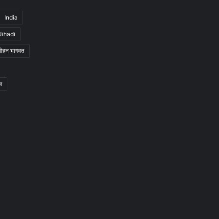
India
Jihadi
मोहन भागवत
ज