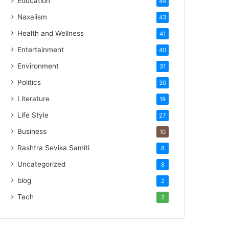
Education
44
Naxalism
43
Health and Wellness
41
Entertainment
40
Environment
31
Politics
30
Literature
19
Life Style
27
Business
10
Rashtra Sevika Samiti
8
Uncategorized
8
blog
2
Tech
2