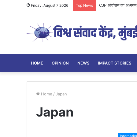
Parenting Has Its L
Friday, August 7 2026
Top News
HOME
OPINION
NEWS
IMPACT STORIES
Home
/
Japan
Japan
Internatio