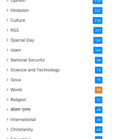
Opinion
534
Hinduism
332
Culture
234
RSS
201
Special Day
150
Islam
144
National Security
98
Science and Technology
79
Seva
76
World
88
Religion
52
कोकण प्रान्त
49
International
44
Christianity
44