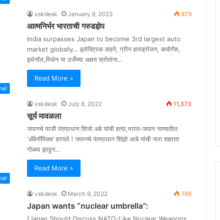
vskdesk
January 9, 2023
879
आत्मनिर्भर भारताची गरुडझेप
India surpasses Japan to become 3rd largest auto
market globally… इलेक्ट्रिक वाहने, ग्रीन हायड्रोजन, बायोगॅस,
इथेनॉल,मिथेन या उर्जेच्या अक्षय स्रोतांना…
Read More »
nal
vskdesk
July 8, 2022
11,373
सूर्य मावळला
जपानचे माजी पंतप्रधान शिंजो अबे यांची हत्या,भारत-जपान नात्यातील
‘ॲबेनॉमिक्स’ हरपले ! जपानचे पंतप्रधान शिंझो आबे यांची नारा शहरात
गोळ्या झाढून…
Read More »
nal
vskdesk
March 9, 2022
766
Japan wants “nuclear umbrella”:
{Japan Should Discuss NATO-Like Nuclear Weapons