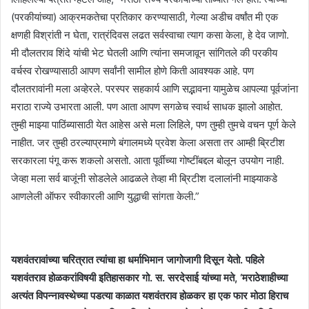
(परकीयांच्या) आक्रमकतेचा प्रतिकार करण्यासाठी, गेल्या अडीच वर्षांत मी एक
क्षणही विश्रांती न घेता, रात्रंदिवस लढत सर्वस्वाचा त्याग कसा केला, हे देव जाणो.
मी दौलतराव शिंदे यांची भेट घेतली आणि त्यांना समजावून सांगितले की परकीय
वर्चस्व रोखण्यासाठी आपण सर्वांनी सामील होणे किती आवश्यक आहे. पण
दौलतरावांनी मला अव्हेरले. परस्पर सहकार्य आणि सद्भावना यामुळेच आपल्या पूर्वजांना
मराठा राज्ये उभारता आली. पण आता आपण सगळेच स्वार्थ साधक झालो आहोत.
तुम्ही माझ्या पाठिंब्यासाठी येत आहेस असे मला लिहिले, पण तुम्ही तुमचे वचन पूर्ण केले
नाहीत. जर तुम्ही ठरल्याप्रमाणे बंगालमध्ये प्रवेश केला असता तर आम्ही ब्रिटीश
सरकारला पंगू करू शकलो असतो. आता पूर्वीच्या गोष्टींबद्दल बोलून उपयोग नाही.
जेव्हा मला सर्व बाजूंनी सोडलेले आढळले तेव्हा मी ब्रिटीश दलालांनी माझ्याकडे
आणलेली ऑफर स्वीकारली आणि युद्धाची सांगता केली.”
यशवंतरावांच्या चरित्रात त्यांचा हा धर्माभिमान जागोजागी दिसून येतो. पहिले
यशवंतराव होळकरांविषयी इतिहासकार गो. स. सरदेसाई यांच्या मते, ‘मराठेशाहीच्या
अत्यंत विपन्नावस्थेच्या पडत्या काळात यशवंतराव होळकर हा एक फार मोठा हिराच