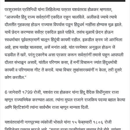
परशुरामपंत प्रतिनिधी यांना लिहिलेल्या पत्रात यशवंतराव होळकर म्हणतात,
”आजपर्यंत हिंदु राज्य सर्वत्रांनीं एकदिल राहून चालविले. अलीकडे ज्याचे त्याचे
दौलतींत गृहकलह होऊन राज्यास विपर्यास पडून हिंदूधर्म नाहींसा होण्यास मूळ झाले.
याचें छेदन करण्यास सर्वंत्र एकदिल झाले पाहिजे. तसंच मूळाचें छेदन होऊन
स्वधर्माचार पूर्ववतप्रमाणें चालून हिंदूंची कायमी राहील. इकडील क्रम जो आरंभिला
आहे, हाच यावद्देह चालवावा, असें मनांत आहे. यांत परमेश्वर अनुकूल होऊन जें
घडवील तें खरें. परंतु एकानेंच असा प्रकार करून सर्वत्रांनीं तमासे पाहून आपापली
दौलत संभाळून असावें, यांतील परिणाम कसा, हें मनीं विचारून ज्यांत हिंदुधर्माची
कायमी व परिणामास नीट तें करावें. याचा विचार तुम्हांसारख्यांनीं न केला, तरी दुसरे
कोण करतील.”
6 जानेवारी १799 रोजी, यशवंत राव होळकर यांना हिंदू वैदिक विधींनुसार राजा
म्हणून राज्याभिषेक करण्यात आला. त्यांना मुघल राजाने राजकिय पदव्या बहाल केल्या
आणि ब्रिटिशांनी त्यांना सार्वभौम राजा म्हणून मान्यता दिली.
यशवंतरावांनी नागपूरच्या व्यंकोजी भोसले यांना १५ फेब्रुवारी १८०६ रोजी
लिहिलेल्या पत्रात म्हटले आहे, “मराठा राज्य परकीयांच्या ताब्यात गेले होते. त्यांच्या