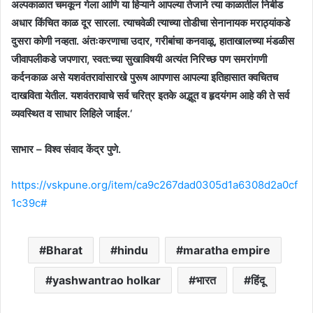
अल्पकाळात चमकून गेला आणि या हिऱ्याने आपल्या तेजाने त्या काळातील निबीड
अधार किंचित काळ दूर सारला. त्याचवेळी त्याच्या तोडीचा सेनानायक मराठ्यांकडे
दुसरा कोणी नव्हता. अंतःकरणाचा उदार, गरीबांचा कनवाळू, हाताखालच्या मंडळीस
जीवापलीकडे जपणारा, स्वत:च्या सुखाविषयी अत्यंत निरिच्छ पण समरांगणी
कर्दनकाळ असे यशवंतरावांसारखे पुरूष आपणास आपल्या इतिहासात क्वचितच
दाखविता येतील. यशवंतरावाचे सर्व चरित्र इतके अद्भूत व हृदयंगम आहे की ते सर्व
व्यवस्थित व साधार लिहिले जाईल.‘
साभार – विश्व संवाद केंद्र पुणे.
https://vskpune.org/item/ca9c267dad0305d1a6308d2a0cf
1c39c#
Bharat
hindu
maratha empire
yashwantrao holkar
भारत
हिंदू