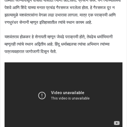
ताब्यात जाण्यापासून वाचावी यासाठी त्यांनी आटोकाट प्रयत्न केले. पण त्यांच्याविषयी
पेशवे आणि शिंदे याच्या मनात प्रचंड गैरसमज भरलेला होता. हे गैरसमज दूर न
झाल्यामुळे यशवंतरावांना वेगळा लढा उभारावा लागला. मात्र एक पराक्रमी आणि
रणधुरंधर सेनानी म्हणून इतिहासातील त्यांचे स्थान कायम आहे.
यशवंतराव होळकर हे सेनापती म्हणून जेवढे पराक्रमी होते, तेवढेच धर्माभिमानी
म्हणूनही त्यांचे स्थान अद्वितीय आहे. हिंदू धर्माबद्दलचा त्यांचा अभिमान त्यांच्या
पत्रव्यवहारात जागोजागी दिसून येतो.