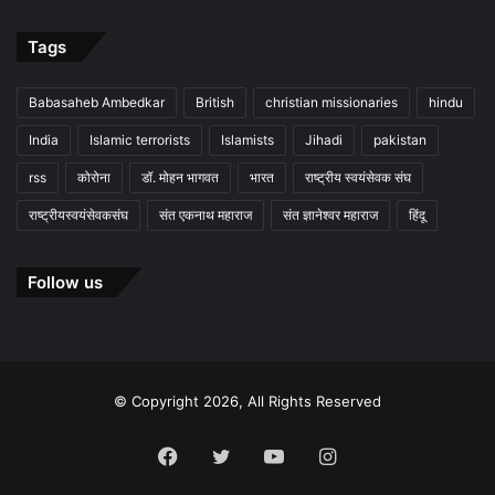
Tags
Babasaheb Ambedkar
British
christian missionaries
hindu
India
Islamic terrorists
Islamists
Jihadi
pakistan
rss
कोरोना
डॉ. मोहन भागवत
भारत
राष्ट्रीय स्वयंसेवक संघ
राष्ट्रीयस्वयंसेवकसंघ
संत एकनाथ महाराज
संत ज्ञानेश्वर महाराज
हिंदू
Follow us
© Copyright 2026, All Rights Reserved
Facebook
Twitter
YouTube
Instagram