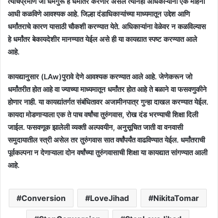
त्याचप्रमाणे जो धर्मगुरू हे धर्मांतर करणार असेल त्यानेही अधिकाऱ्यांना एक महिना
आधी कळविणे आवश्यक आहे. जिल्हा दंडाधिकाऱ्यांच्या माध्यमातून उद्देश आणि
धर्मांतराचे कारण यासाठी चौकशी करण्यात येते. अधिकाऱ्यांना वेळेवर न कळविल्यास
हे धर्मांतर बेकायदेशीर मानण्यात येईल असे ही या कायद्यात स्पष्ट करण्यात आले
आहे.
कायद्यानुसार (LAw)पुरावे देणे आवश्यक करण्यात आले आहे. जेणेकरून जो
धर्मांतरीत होत आहे वा ज्याच्या माध्यमातून धर्मांतर होत आहे ते बळाने वा फसवणुकीने
होणार नाही. या कायद्यांतर्गत संबंधितावर अजामीनपात्र गुन्हा दाखल करण्यात येईल.
कायदा मोडणाऱ्याला एक ते पाच वर्षांचा तुरुंगवास, रोख दंड भरण्याची शिक्षा दिली
जाईल. फसवणूक झालेली व्यक्ती अल्पवयीन, अनुसूचित जाती वा वनवासी
समुदायातील स्त्री असेल तर तुरुंगवास सात वर्षांपर्यंत वाढविण्यात येईल. धर्मांतराची
पूर्वकल्पना न देणाऱ्याला दोन वर्षांच्या तुरुंगवासाची शिक्षा या कायद्यात सांगण्यात आली
आहे.
Conversion
LoveJihad
NikitaTomar