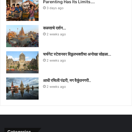
Parenting Has Its Limits….
3 days ago
कळसाचे दर्शन…
2 weeks ago
चर्चगेट स्टेशनवर विठ्ठलभक्तीचा अनोखा सोहळा…
2 weeks ago
आधी रचिली पंढरी, मग वैकुंठनगरी..
2 weeks ago
Categories