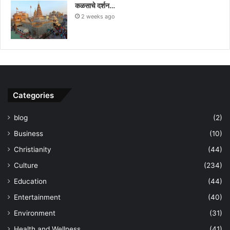
कळसाचे दर्शन…
2 weeks ago
Categories
blog
(2)
Business
(10)
Christianity
(44)
Culture
(234)
Education
(44)
Entertainment
(40)
Environment
(31)
Health and Wellness
(41)