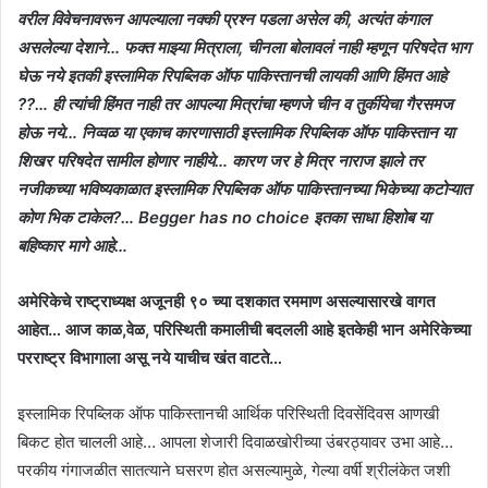
वरील विवेचनावरून आपल्याला नक्की प्रश्न पडला असेल की, अत्यंत कंगाल
असलेल्या देशाने… फक्त माझ्या मित्राला, चीनला बोलावलं नाही म्हणून परिषदेत भाग
घेऊ नये इतकी इस्लामिक रिपब्लिक ऑफ पाकिस्तानची लायकी आणि हिंमत आहे
??… ही त्यांची हिंमत नाही तर आपल्या मित्रांचा म्हणजे चीन व तुर्कीयेचा गैरसमज
होऊ नये… निव्वळ या एकाच कारणासाठी इस्लामिक रिपब्लिक ऑफ पाकिस्तान या
शिखर परिषदेत सामील होणार नाहीये… कारण जर हे मित्र नाराज झाले तर
नजीकच्या भविष्यकाळात इस्लामिक रिपब्लिक ऑफ पाकिस्तानच्या भिकेच्या कटोऱ्यात
कोण भिक टाकेल?… Begger has no choice इतका साधा हिशोब या
बहिष्कार मागे आहे…
अमेरिकेचे राष्ट्राध्यक्ष अजूनही ९० च्या दशकात रममाण असल्यासारखे वागत
आहेत… आज काळ,वेळ, परिस्थिती कमालीची बदलली आहे इतकेही भान अमेरिकेच्या
परराष्ट्र विभागाला असू नये याचीच खंत वाटते…
इस्लामिक रिपब्लिक ऑफ पाकिस्तानची आर्थिक परिस्थिती दिवसेंदिवस आणखी
बिकट होत चालली आहे… आपला शेजारी दिवाळखोरीच्या उंबरठ्यावर उभा आहे…
परकीय गंगाजळीत सातत्याने घसरण होत असल्यामुळे, गेल्या वर्षी श्रीलंकेत जशी