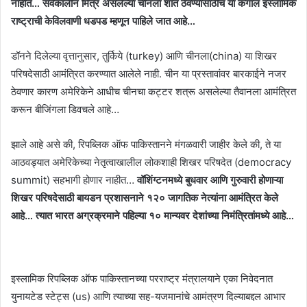
नाहीत… सर्वकालीन मित्र असलेल्या चीनला शांत ठेवण्यासाठीच या कंगाल इस्लामिक
राष्ट्राची केविलवाणी धडपड म्हणून पाहिले जात आहे…
डॉनने दिलेल्या वृत्तानुसार, तुर्किये (turkey) आणि चीनला(china) या शिखर
परिषदेसाठी आमंत्रित करण्यात आलेले नाही. चीन या प्रस्तावांवर बारकाईने नजर
ठेवणार कारण अमेरिकेने आधीच चीनचा कट्टर शत्रू असलेल्या तैवानला आमंत्रित
करून बीजिंगला डिवचले आहे…
झाले आहे असे की, रिपब्लिक ऑफ पाकिस्तानने मंगळवारी जाहीर केले की, ते या
आठवड्यात अमेरिकेच्या नेतृत्वाखालील लोकशाही शिखर परिषदेत (democracy
summit) सहभागी होणार नाहीत…
वॉशिंग्टनमध्ये बुधवार आणि गुरुवारी होणाऱ्या
शिखर परिषदेसाठी बायडन प्रशासनाने १२० जागतिक नेत्यांना आमंत्रित केले
आहे… त्यात भारत अग्रक्रमाने पहिल्या १० मान्यवर देशांच्या निमंत्रितांमध्ये आहे…
इस्लामिक रिपब्लिक ऑफ पाकिस्तानच्या परराष्ट्र मंत्रालयाने एका निवेदनात
युनायटेड स्टेट्स (us) आणि त्याच्या सह-यजमानांचे आमंत्रण दिल्याबद्दल आभार