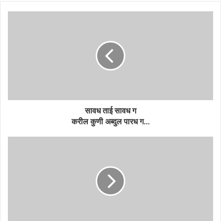
सावध ताई सावध ग
करील कुणी अब्दुल पारध ग…