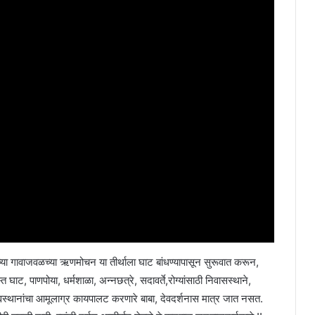
्या गावाजवळच्या ऋणमोचन या तीर्थाला घाट बांधण्यापासून सुरूवात करून,
्त घाट, पाणपोया, धर्मशाळा, अन्नछत्रे, सदावर्ते,रोग्यांसाठी निवासस्थाने,
ी देवस्थानांचा आमूलाग्र कायपालट करणारे बाबा, देवदर्शनास मात्र जात नसत.