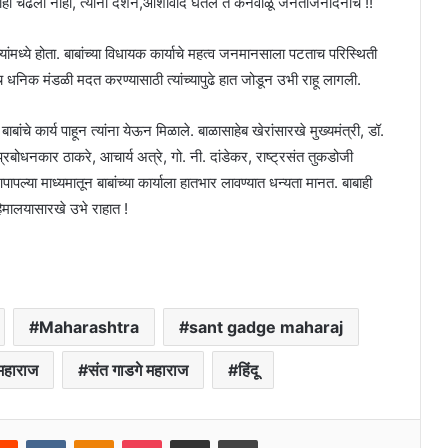
यरीही चढली नाही, त्यांनी दर्शन,आशीर्वाद घेतले ते कनवाळू जनताजनार्दनाचे !!
जल्यांमध्ये होता. बाबांच्या विधायक कार्याचे महत्व जनमानसाला पटताच परिस्थिती
धनिक मंडळी मदत करण्यासाठी त्यांच्यापुढे हात जोडून उभी राहू लागली.
बांचे कार्य पाहून त्यांना येऊन मिळाले. बाळासाहेब खेरांसारखे मुख्यमंत्री, डॉ.
रबोधनकार ठाकरे, आचार्य अत्रे, गो. नी. दांडेकर, राष्ट्रसंत तुकडोजी
ल्या माध्यमातून बाबांच्या कार्याला हातभार लावण्यात धन्यता मानत. बाबाही
िमालयासारखे उभे राहात !
Maharashtra
sant gadge maharaj
 महाराज
संत गाडगे महाराज
हिंदू
erest
Reddit
VKontakte
Odnoklassniki
Pocket
Share via Email
Print