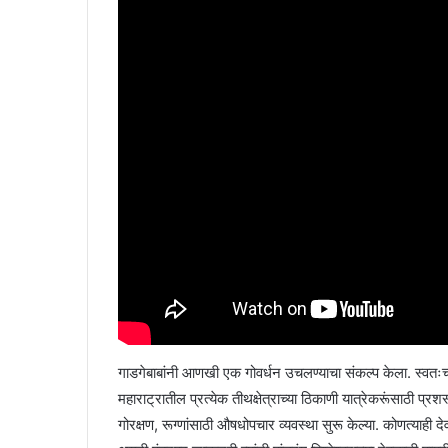
गाडगेबाबांनी आणखी एक गोवर्धन उचलण्याचा संकल्प केला. स्वतःच
महाराट्रातील प्रत्येक तीथक्षेत्राच्या ठिकाणी यात्रेकरूंसाठी प्रशस
गोरक्षण, रूग्णांसाठी औषधोपचार व्यवस्था सुरू केल्या. कोणत्याह