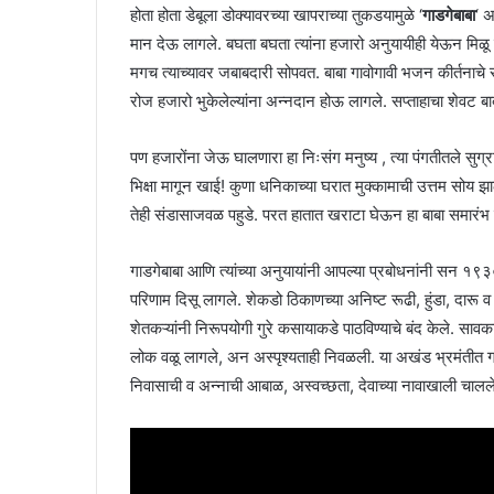
होता होता डेबूला डोक्यावरच्या खापराच्या तुकडयामुळे ‘
गाडगेबाबा
‘ अ
मान देऊ लागले. बघता बघता त्यांना हजारो अनुयायीही येऊन मिळू ल
मगच त्याच्यावर जबाबदारी सोपवत. बाबा गावोगावी भजन कीर्तनाचे 
रोज हजारो भुकेलेल्यांना अन्नदान होऊ लागले. सप्ताहाचा शेवट बाबा
पण हजारोंना जेऊ घालणारा हा निःसंग मनुष्य , त्या पंगतीतले सु
भिक्षा मागून खाई! कुणा धनिकाच्या घरात मुक्कामाची उत्तम सोय
तेही संडासाजवळ पहुडे. परत हातात खराटा घेऊन हा बाबा समारंभ 
गाडगेबाबा आणि त्यांच्या अनुयायांनी आपल्या प्रबोधनांनी सन १९
परिणाम दिसू लागले. शेकडो ठिकाणच्या अनिष्ट रूढी, हुंडा, दारू व 
शेतकऱ्यांनी निरूपयोगी गुरे कसायाकडे पाठविण्याचे बंद केले. सावक
लोक वळू लागले, अन अस्पृश्यताही निवळली. या अखंड भ्रमंतीत गाडगेब
निवासाची व अन्नाची आबाळ, अस्वच्छता, देवाच्या नावाखाली चालल