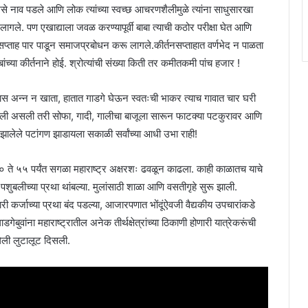
से नाव पडले आणि लोक त्यांच्या स्वच्छ आचरणशैलीमुळे त्यांना साधुसारखा
ागले. पण एखाद्याला जवळ करण्यापूर्वी बाबा त्याची कठोर परीक्षा घेत आणि
सप्ताह पार पाडून समाजप्रबोधन करू लागले.कीर्तनसप्ताहात वर्णभेद न पाळता
ंच्या कीर्तनाने होई. श्रोत्यांची संख्या किती तर कमीतकमी पांच हजार !
ग्रास अन्न न खाता, हातात गाडगे घेऊन स्वतःची भाकर त्याच गावात चार घरी
 झाली असली तरी सोफा, गादी, गालीचा बाजूला सारून फाटक्या पटकुरावर आणि
झालेले पटांगण झाडायला सकाळी सर्वांच्या आधी उभा राही!
३० ते ५५ पर्यंत सगळा महाराष्ट्र अक्षरशः ढवळून काढला. काही काळातच याचे
पशुबलीच्या प्रथा थांबल्या. मुलांसाठी शाळा आणि वसतीगृहे सुरू झाली.
ारी कर्जाच्या प्रथा बंद पडल्या, आजारपणात भोंदूंऐवजी वैद्यकीय उपचारांकडे
ुवांना महाराष्ट्रातील अनेक तीर्थक्षेत्रांच्या ठिकाणी होणारी यात्रेकरूंची
ेली लुटालूट दिसली.