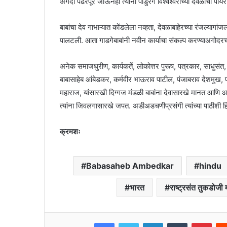
अगदी पंढरपूर जाऊनही त्यांनी पांडुरंग विश्वेश्वराच्या देवळाची पा
बाबांचा देव गाभाऱ्यात कोंडलेला नव्हता, देवळाबाहेरच्या रंजल्यागां
पालटली. आता गाडगेबाबांनी नवीन कार्याचा संकल्प करण्याअगोदरच 
अनेक समाजधुरीण, कार्यकर्ते, लोकोत्तर पुरूष, पत्रकार, साधुसंत, बा
बाबासाहेब आंबेडकर, कर्मवीर भाऊराव पाटील, पंजाबराव देशमुख, प्
महाराज, यांसारखी दिग्गज मंडळी बाबांना देवासारखे मानत आणि आपाप
त्यांना जिवलगासारखे जपत. अडीअडचणीप्रसंगी त्यांच्या पाठीशी ह
क्रमशः
Babasaheb Ambedkar
hindu
भारत
राष्ट्रसंत तुकडोजी
Facebook
Twitter
LinkedIn
Tumblr
Pint