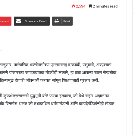
2,594
2 minutes read
nterest
Share via Email
Print
..
नानुसार, पारंपारिक भक्तीमार्गाच्या प्रसारासह दारूबंदी, पशुबली, अस्पृश्यता
 संचारणे यांसारख्या समाजघातक गोष्टींची लक्तरे, हा बाबा आपल्या खास रोखठोक
राहिल्यामुळे होणारी जीवनाची फरपट सांगून शिक्षणाचाही प्रसार करी.
कुरूक्षेत्रासारखी युद्धभूमी बने! फरक इतकाच, की येथे संहार अज्ञानाचा
 इतके बिनतोड असत की तथाकथित धर्ममार्तंडांनी आणि कायदेपंडितांनीही तोंडात