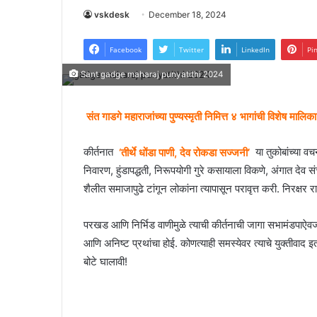
vskdesk
December 18, 2024
Facebook
Twitter
LinkedIn
Pi
Sant gadge maharaj punyatithi 2024
संत गाडगे महाराजांच्या पुण्यस्मृती निमित्त ४ भागांची विशेष मालिका
कीर्तनात
‘तीर्थे धोंडा पाणी, देव रोकडा सज्जनी’
या तुकोबांच्या वच
निवारण, हुंडापद्धती, निरूपयोगी गुरे कसायाला विकणे, अंगात देव
शैलीत समाजापुढे टांगून लोकांना त्यापासून परावृत्त करी. निरक्षर 
परखड आणि निर्भिड वाणीमुळे त्याची कीर्तनाची जागा सभामंडपाऐवजी 
आणि अनिष्ट प्रथांचा होई. कोणत्याही समस्येवर त्याचे युक्तीवाद
बोटे घालावी!