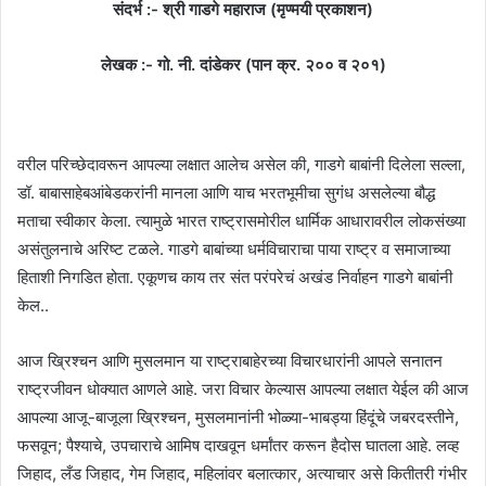
संदर्भ :- श्री गाडगे महाराज (मृण्मयी प्रकाशन)
लेखक :- गो. नी. दांडेकर (पान क्र. २०० व २०१)
वरील परिच्छेदावरून आपल्या लक्षात आलेच असेल की, गाडगे बाबांनी दिलेला सल्ला,
डॉ. बाबासाहेबआंबेडकरांनी मानला आणि याच भरतभूमीचा सुगंध असलेल्या बौद्ध
मताचा स्वीकार केला. त्यामुळे भारत राष्ट्रासमोरील धार्मिक आधारावरील लोकसंख्या
असंतुलनाचे अरिष्ट टळले. गाडगे बाबांच्या धर्मविचाराचा पाया राष्ट्र व समाजाच्या
हिताशी निगडित होता. एकूणच काय तर संत परंपरेचं अखंड निर्वाहन गाडगे बाबांनी
केल..
आज ख्रिश्चन आणि मुसलमान या राष्ट्राबाहेरच्या विचारधारांनी आपले सनातन
राष्ट्रजीवन धोक्यात आणले आहे. जरा विचार केल्यास आपल्या लक्षात येईल की आज
आपल्या आजू-बाजूला ख्रिश्चन, मुसलमानांनी भोळ्या-भाबड्या हिंदूंचे जबरदस्तीने,
फसवून; पैश्याचे, उपचाराचे आमिष दाखवून धर्मांतर करून हैदोस घातला आहे. लव्ह
जिहाद, लँड जिहाद, गेम जिहाद, महिलांवर बलात्कार, अत्याचार असे कितीतरी गंभीर