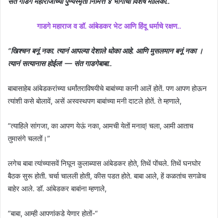
संत गाडगे महाराजांच्या पुण्यस्मृती निमित्त ४ भागांची विशेष मालिका..
गाडगे महाराज व डॉ. आंबेडकर भेट आणि हिंदू धर्माचे रक्षण..
“खिश्चन बनूं नका. त्यानं आपल्या देशाले धोका आहे. आणि मुसलमान बनूं नका ।
त्यानं सत्यानास होईल! — संत गाडगेबाबा..
बाबासाहेब आंबेडकरांच्या धर्मांतराविषयीचे बाबांच्या कानी आलें होतें. पण आपण होऊन
त्यांशी कसे बोलावें, असें अस्वस्थपण बाबांच्या मनी दाटले होतें. ते म्हणाले,
“त्याहिले सांगजा, का आपण येऊं नका, आमची येतों मनाव्! चला, आमी आताच
तुमासंगे चलतों।”
लगेच बाबा त्यांच्यासवें निघून कुलाब्यास आंबेडकर होते, तिथें पोंचले. तिथें घनघोर
बैठक सुरू होती. चर्चा चालली होती, कीस पडत होते. बाबा आले, हें कळतांच सगळेच
बाहेर आले. डॉ. आंबेडकर बाबांना म्हणाले,
“बाबा, आम्ही आपणांकडे येणार होतों-“