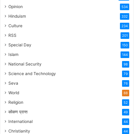
Opinion
534
Hinduism
332
Culture
234
RSS
201
Special Day
150
Islam
144
National Security
98
Science and Technology
79
Seva
76
World
88
Religion
52
कोकण प्रान्त
49
International
44
Christianity
44