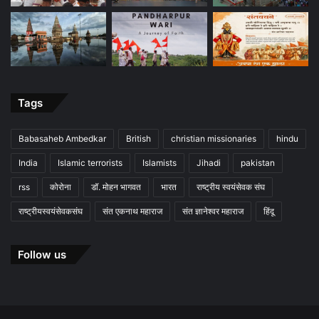
Tags
Babasaheb Ambedkar
British
christian missionaries
hindu
India
Islamic terrorists
Islamists
Jihadi
pakistan
rss
कोरोना
डॉ. मोहन भागवत
भारत
राष्ट्रीय स्वयंसेवक संघ
राष्ट्रीयस्वयंसेवकसंघ
संत एकनाथ महाराज
संत ज्ञानेश्वर महाराज
हिंदू
Follow us