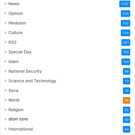
News
1,137
Opinion
534
Hinduism
332
Culture
234
RSS
201
Special Day
150
Islam
144
National Security
98
Science and Technology
79
Seva
76
World
88
Religion
52
कोकण प्रान्त
49
International
44