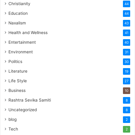
Christianity
44
Education
44
Naxalism
43
Health and Wellness
41
Entertainment
40
Environment
31
Politics
30
Literature
19
Life Style
27
Business
10
Rashtra Sevika Samiti
8
Uncategorized
8
blog
2
Tech
2