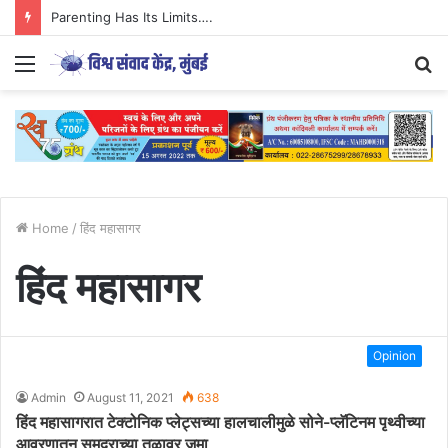
Parenting Has Its Limits….
Menu
S
fo
Home
/
हिंद महासागर
हिंद महासागर
Opinion
Admin
August 11, 2021
638
हिंद महासागरात टेक्टोनिक प्लेट्सच्या हालचालीमुळे सोने-प्लॅटिनम पृथ्वीच्या
आवरणातून समुद्राच्या तळावर जमा