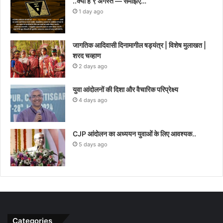
..क्या है ९ अगस्त — समझिए…
1 day ago
जागतिक आदिवासी दिनामागील षड्यंत्र | विशेष मुलाखत |
शरद चव्हाण
2 days ago
युवा आंदोलनों की दिशा और वैचारिक परिप्रेक्ष्य
4 days ago
CJP आंदोलन का अध्ययन युवाओं के लिए आवश्यक..
5 days ago
Categories