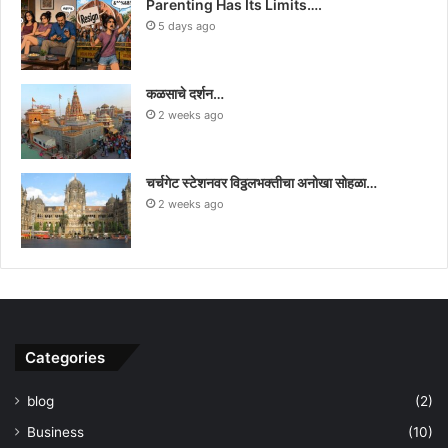
Parenting Has Its Limits….
5 days ago
कळसाचे दर्शन…
2 weeks ago
चर्चगेट स्टेशनवर विठ्ठलभक्तीचा अनोखा सोहळा…
2 weeks ago
Categories
blog
(2)
Business
(10)