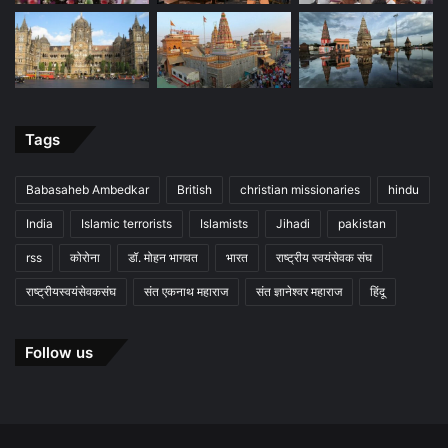
Tags
Babasaheb Ambedkar
British
christian missionaries
hindu
India
Islamic terrorists
Islamists
Jihadi
pakistan
rss
कोरोना
डॉ. मोहन भागवत
भारत
राष्ट्रीय स्वयंसेवक संघ
राष्ट्रीयस्वयंसेवकसंघ
संत एकनाथ महाराज
संत ज्ञानेश्वर महाराज
हिंदू
Follow us