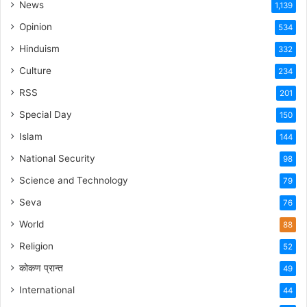
News
1,139
Opinion
534
Hinduism
332
Culture
234
RSS
201
Special Day
150
Islam
144
National Security
98
Science and Technology
79
Seva
76
World
88
Religion
52
कोकण प्रान्त
49
International
44