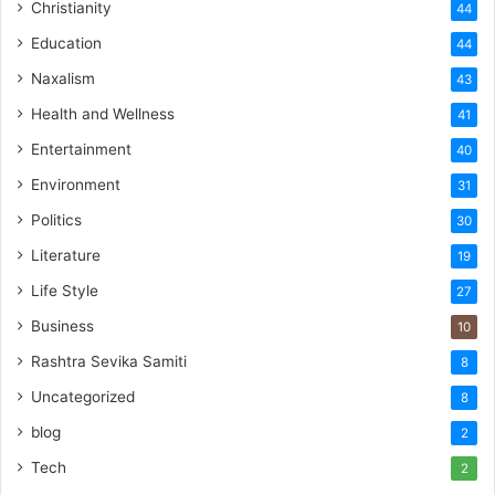
Christianity
44
Education
44
Naxalism
43
Health and Wellness
41
Entertainment
40
Environment
31
Politics
30
Literature
19
Life Style
27
Business
10
Rashtra Sevika Samiti
8
Uncategorized
8
blog
2
Tech
2