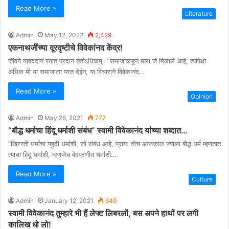
Read More »
Literature
Admin
May 12, 2022
2,429
एकनाथजींच्या दूरदृष्टीचे विवेकांनद केंद्र!
जीवने यावददानं स्यात् प्रदानं ततोऽधिकम्।’ समाजाकडून मला जे मिळाले आहे, त्यापेक्षा
अधिक मी या समाजाला परत देईन, या विचाराने विवेकानंद…
Read More »
Opinion
Admin
May 26, 2021
777
“बौद्ध धर्माचा हिंदू धर्माशी संबंध” स्वामी विवेकानंद यांच्या शब्दात…
“ख्रिस्ती धर्माचा यहुदी धर्माशी, जो संबंध आहे, प्रायः तोच आजकाल ज्याला बौद्ध धर्म म्हणतात
त्याचा हिंदू धर्माशी, म्हणजेच वेदप्रणीत धर्माशी…
Read More »
Culture
Admin
January 12, 2021
649
स्वामी विवेकानंद तुम्हारे भी हैं लेफ्ट लिबरलों, बस अपने हाथों पर लगी
कालिख धो लो!