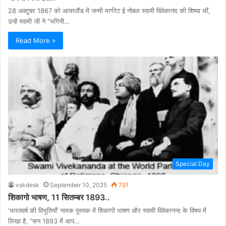
28 अक्टूबर 1867 को आयरलैंड में जन्मी मार्गरेट ई नोबल स्वामी विवेकानंद की शिष्या थीं,
उन्हें स्वामी जी ने “भगिनी…
Read More »
Special Day
vskdesk
September 10, 2025
791
शिकागो भाषण, 11 सितम्बर 1893..
‘भारतवर्ष की विभूतियाँ’ नामक पुस्तक में शिकागों भाषण और स्वामी विवेकानन्द के विषय में
लिखा है, “सन 1893 में आप…